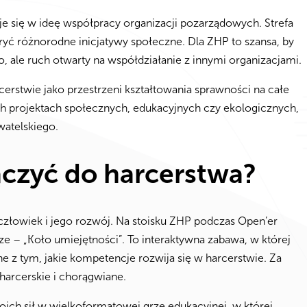
e się w ideę współpracy organizacji pozarządowych. Strefa
ć różnorodne inicjatywy społeczne. Dla ZHP to szansa, by
, ale ruch otwarty na współdziałanie z innymi organizacjami.
erstwie jako przestrzeni kształtowania sprawności na całe
ch projektach społecznych, edukacyjnych czy ekologicznych,
watelskiego.
czyć do harcerstwa?
złowiek i jego rozwój. Na stoisku ZHP podczas Open’er
ze – „Koło umiejętności”. To interaktywna zabawa, w której
e z tym, jakie kompetencje rozwija się w harcerstwie. Za
arcerskie i chorągwiane.
ch sił w wielkoformatowej grze edukacyjnej, w której