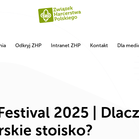
nia
Odkryj ZHP
Intranet ZHP
Kontakt
Dla med
estival 2025 | Dlac
skie stoisko?