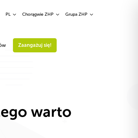
Zaangażuj się!
PL
Chorągwie ZHP
Grupa ZHP
iów
Zaangażuj się!
zego warto