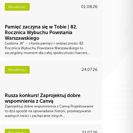
01.08.26
Aktualności
Pamięć zaczyna się w Tobie | 82.
Rocznica Wybuchu Powstania
Warszawskiego
Godzina „W” – chwila pamięci i wdzięczności 82.
Rocznica Wybuchu Powstania Warszawskiego to
szczególny moment dla całej społeczności harcers...
24.07.26
Aktualności
Rusza konkurs! Zaprojektuj dobre
wspomnienia z Canvą
Zaprojektuj dobre wspomnienia z Canvą Projektowanie
to dziś sposób na opowiadanie historii, przekazywanie
ważnych treści i zachęcanie innych...
22.07.26
Aktualności