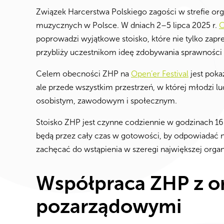
Związek Harcerstwa Polskiego zagości w strefie o
muzycznych w Polsce. W dniach 2–5 lipca 2025 r.
C
poprowadzi wyjątkowe stoisko, które nie tylko zapr
przybliży uczestnikom ideę zdobywania sprawności 
Celem obecności ZHP na
Open’er Festival
jest poka
ale przede wszystkim przestrzeń, w której młodzi 
osobistym, zawodowym i społecznym.
Stoisko ZHP jest czynne codziennie w godzinach 16:
będą przez cały czas w gotowości, by odpowiadać n
zachęcać do wstąpienia w szeregi największej orga
Współpraca ZHP z o
pozarządowymi