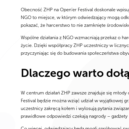
Obecność ZHP na Open’er Festival doskonale wpisuj
NGO to miejsce, w którym odwiedzający mogą odkry
pokazać, że harcerstwo to nie zamknięte środowisko
Wspólne działania z NGO wzmacniają przekaz o harc
życie. Dzięki współpracy ZHP uczestniczy w liczny
przyczyniając się do budowania społeczeństwa oby
Dlaczego warto dołą
W centrum działań ZHP zawsze znajduje się młody c
Festival będzie można wziąć udział w wyjątkowej gr
uczestnicy zakręcą kołem i wylosują pytania związan
prawidłowe odpowiedzi czekają nagrody – gadżety h
Co więcej, odwiedzający będą mogli spróbować swoi