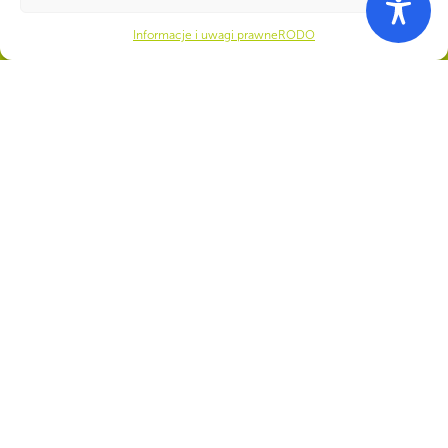
Twoje wsparcie, nasza
Informacje i uwagi prawne
RODO
siła!
Numer konta do darowizn na rzecz ZHP
22 1140 1010 0000 5392 2900
1017
CZY WIESZ, ŻE...
97% badanych rodziców dzieci należących do ZHP poleciłoby harcerstwo
innym rodzicom, a 94% poleciłoby drużynę lub gromadę swojego dziecka
(badanie Harcerskiego Instytutu Badawczego 2022).