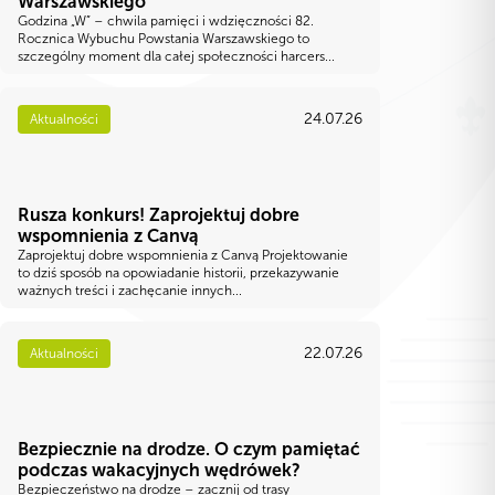
Warszawskiego
Godzina „W” – chwila pamięci i wdzięczności 82.
Rocznica Wybuchu Powstania Warszawskiego to
szczególny moment dla całej społeczności harcers...
24.07.26
Aktualności
Rusza konkurs! Zaprojektuj dobre
wspomnienia z Canvą
Zaprojektuj dobre wspomnienia z Canvą Projektowanie
to dziś sposób na opowiadanie historii, przekazywanie
ważnych treści i zachęcanie innych...
22.07.26
Aktualności
Bezpiecznie na drodze. O czym pamiętać
podczas wakacyjnych wędrówek?
Bezpieczeństwo na drodze – zacznij od trasy