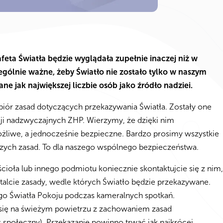
feta Światła będzie wyglądała zupełnie inaczej niż w
zególnie ważne, żeby Światło nie zostało tylko w naszym
ne jak największej liczbie osób jako źródło nadziei.
iór zasad dotyczących przekazywania Światła. Zostały one
cji nadzwyczajnych ZHP. Wierzymy, że dzięki nim
żliwe, a jednocześnie bezpieczne. Bardzo prosimy wszystkie
szych zasad. To dla naszego wspólnego bezpieczeństwa.
ścioła lub innego podmiotu koniecznie skontaktujcie się z nim,
stalcie zasady, wedle których Światło będzie przekazywane.
 Światła Pokoju podczas kameralnych spotkań.
 się na świeżym powietrzu z zachowaniem zasad
s społeczny). Przekazanie powinno trwać jak najkrócej.