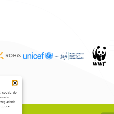
ki cookie, do
a na te
rzeglądania
e zgody