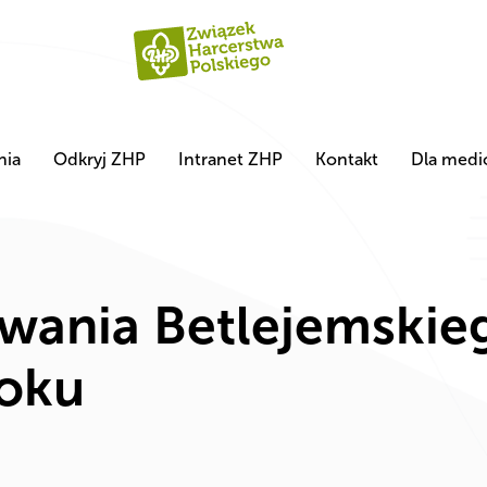
nia
Odkryj ZHP
Intranet ZHP
Kontakt
Dla med
wania Betlejemskie
roku