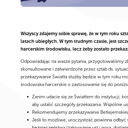
Wszyscy zdajemy sobie sprawę, że w tym roku szta
latach ubiegłych. W tym trudnym czasie, jest szc
harcerskim środowisku, lecz żeby zostało przekaza
Odpowiadając na wasze pytania, przygotowaliśmy zb
skonsultowane i zatwierdzone przez sztab ds. sytua
przekazywanie Światła służby będzie w tym roku mo
środowiska harcerskie o zastosowanie się do poniż
Zanim udacie się ze Światłem do instytucji, ko
aby ustalić szczegóły przekazania. Wspólnie u
Rekomendujemy przekazywanie Betlejemskiego
Jeśli to możliwe, uroczystość powinna odbyć
bezpieczeństwa (zakrywanie ust i nosa, dystan