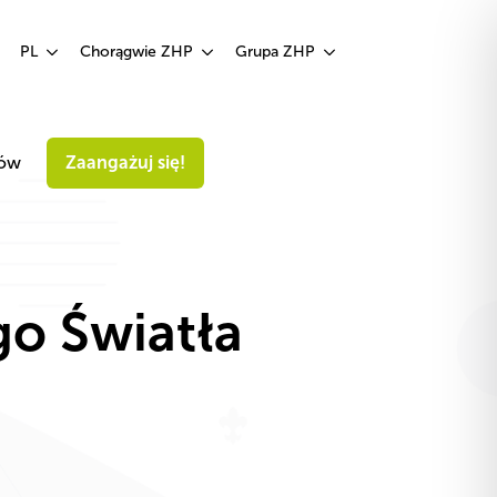
Zaangażuj się!
PL
Chorągwie ZHP
Grupa ZHP
iów
Zaangażuj się!
go Światła