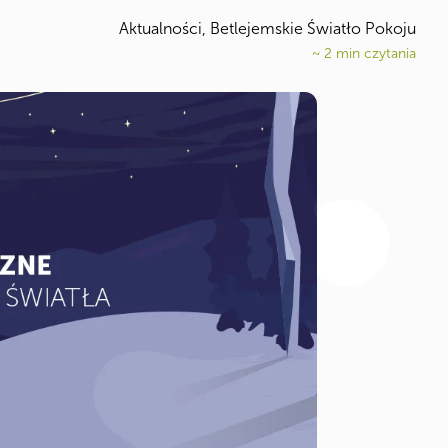
Aktualności
,
Betlejemskie Światło Pokoju
~
2
min czytania