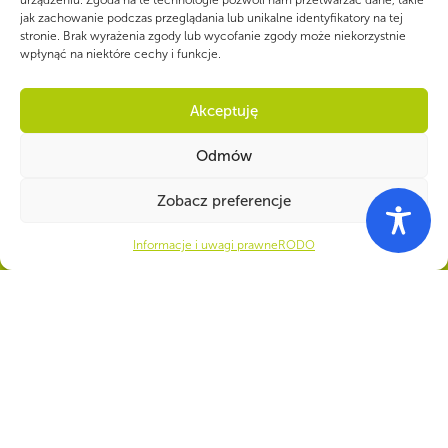
urządzeniu. Zgoda na te technologie pozwoli nam przetwarzać dane, takie
jak zachowanie podczas przeglądania lub unikalne identyfikatory na tej
stronie. Brak wyrażenia zgody lub wycofanie zgody może niekorzystnie
wpłynąć na niektóre cechy i funkcje.
Akceptuję
Odmów
Zobacz preferencje
Informacje i uwagi prawne
RODO
WSPÓLNIE DLA HARCERSKIEJ MISJI
Twoje wsparcie, nasza
siła!
Numer konta do darowizn na rzecz ZHP