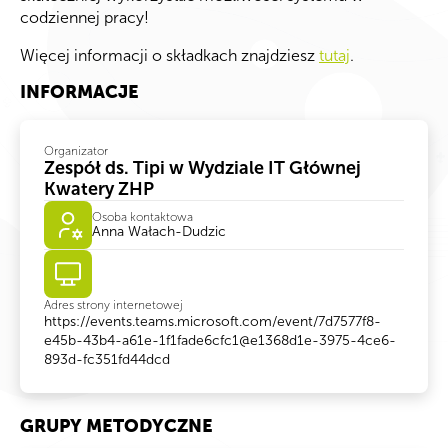
codziennej pracy!
Więcej informacji o składkach znajdziesz
tutaj
.
INFORMACJE
Organizator
Zespół ds. Tipi w Wydziale IT Głównej
Kwatery ZHP
Osoba kontaktowa
Anna Wałach-Dudzic
Adres strony internetowej
https://events.teams.microsoft.com/event/7d7577f8-
e45b-43b4-a61e-1f1fade6cfc1@e1368d1e-3975-4ce6-
893d-fc351fd44dcd
GRUPY METODYCZNE