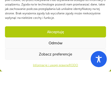
pliki cookie, do przechowywania i/lub uzyskiwania dostępu do informacji o
urządzeniu. Zgoda na te technologie pozwoli nam przetwarzać dane, takie
jak zachowanie podczas przeglądania lub unikalne identyfikatory na tej
stronie. Brak wyrażenia zgody lub wycofanie zgody może niekorzystnie
wpłynąć na niektóre cechy i funkcje.
Akceptuję
Odmów
Zobacz preferencje
Informacje i uwagi prawne
RODO
WSPÓLNIE DLA HARCERSKIEJ MISJI
Twoje wsparcie, nasza
siła!
Numer konta do darowizn na rzecz ZHP