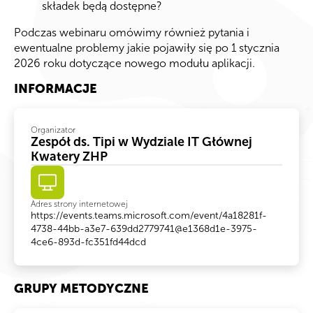
składek będą dostępne?
Podczas webinaru omówimy również pytania i
ewentualne problemy jakie pojawiły się po 1 stycznia
2026 roku dotyczące nowego modułu aplikacji.
INFORMACJE
Organizator
Zespół ds. Tipi w Wydziale IT Głównej
Kwatery ZHP
Adres strony internetowej
https://events.teams.microsoft.com/event/4a18281f-
4738-44bb-a3e7-639dd2779741@e1368d1e-3975-
4ce6-893d-fc351fd44dcd
GRUPY METODYCZNE