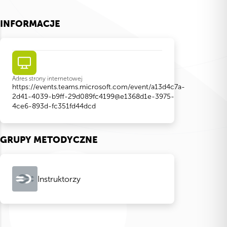
INFORMACJE
Adres strony internetowej
https://events.teams.microsoft.com/event/a13d4c7a-
2d41-4039-b9ff-29d089fc4199@e1368d1e-3975-
4ce6-893d-fc351fd44dcd
GRUPY METODYCZNE
Instruktorzy