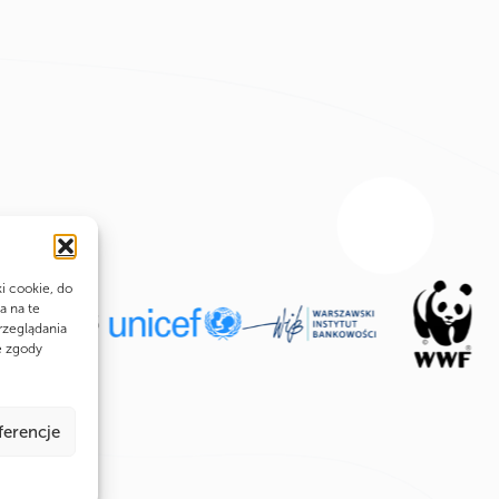
ki cookie, do
a na te
rzeglądania
e zgody
ferencje