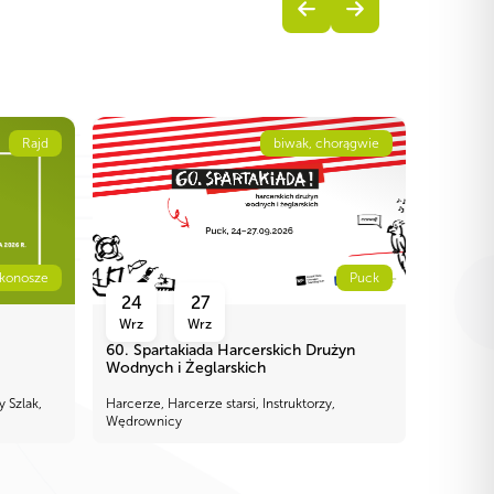
Rajd
biwak, chorągwie
rkonosze
Puck
24
27
10
Wrz
Wrz
Paź
60. Spartakiada Harcerskich Drużyn
Konfere
Wodnych i Żeglarskich
8.0
y Szlak,
Harcerze, Harcerze starsi, Instruktorzy,
Wędrownicy
Instrukto