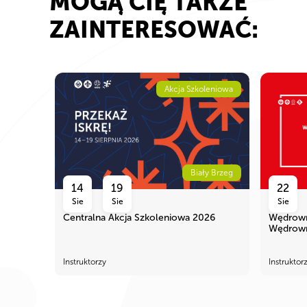
MOGĄ CIĘ TAKŻE
ZAINTERESOWAĆ:
ne, Zlot
Akcja Szkoleniowa
morskie
Biały Brzeg
14
19
22
Sie
Sie
Sie
we 2027
Centralna Akcja Szkoleniowa 2026
Wędrowni
Wędrown
Instruktorzy
Instrukto