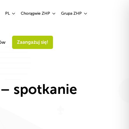
Zaangażuj się!
PL
Chorągwie ZHP
Grupa ZHP
iów
Zaangażuj się!
– spotkanie