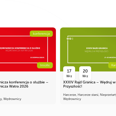
konferencja
Imiołki
Ka
17
20
Wrz
Wrz
cza konferencja o służbie –
XXXIV Rajd Granica – Wędruj w
icza Watra 2026
Przyszłość!
Harcerze, Harcerze starsi, Nieprzetart
rzy, Wędrownicy
Wędrownicy