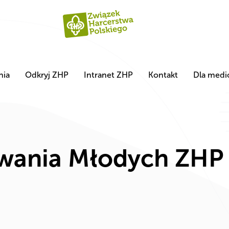
nia
Odkryj ZHP
Intranet ZHP
Kontakt
Dla med
wania Młodych ZHP 