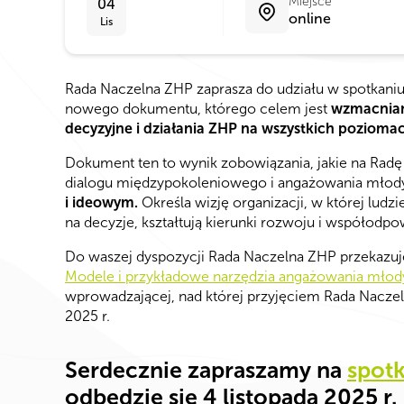
Miejsce
04
online
Lis
Rada Naczelna ZHP zaprasza do udziału w spotkani
nowego dokumentu, którego celem jest
wzmacnian
decyzyjne i działania ZHP na wszystkich pozioma
Dokument ten to wynik zobowiązania, jakie na Radę
dialogu międzypokoleniowego i angażowania młodyc
i ideowym.
Określa wizję organizacji, w której lu
na decyzje, kształtują kierunki rozwoju i współodpo
Do waszej dyspozycji Rada Naczelna ZHP przekazuj
Modele i przykładowe narzędzia angażowania młod
wprowadzającej, nad której przyjęciem Rada Naczeln
2025 r.
Serdecznie zapraszamy na
spotk
odbędzie się 4 listopada 2025 r.