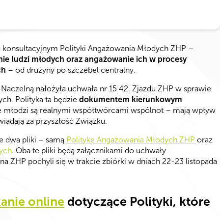
u konsultacyjnym Polityki Angażowania Młodych ZHP –
ie ludzi młodych oraz angażowanie ich w procesy
ch
– od drużyny po szczebel centralny.
 Naczelną nałożyła uchwała nr 15 42. Zjazdu ZHP w sprawie
h. Polityka ta będzie
dokumentem kierunkowym
dzie młodzi są realnymi współtwórcami wspólnot – mają wpływ
wiadają za przyszłość Związku.
e dwa pliki – samą
Politykę Angażowania Młodych ZHP
oraz
ych
. Oba te pliki będą załącznikami do uchwały
a ZHP pochyli się w trakcie zbiórki w dniach 22-23 listopada
anie online
dotyczące Polityki, które