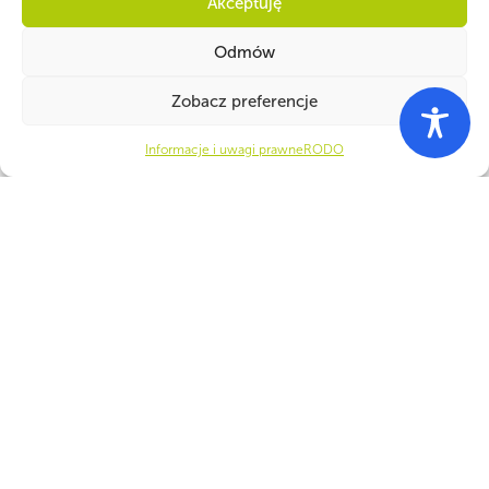
Akceptuję
Odmów
Zobacz preferencje
Informacje i uwagi prawne
RODO
WSPÓLNIE DLA HARCERSKIEJ MISJI
Twoje wsparcie, nasza
siła!
Numer konta do darowizn na rzecz ZHP