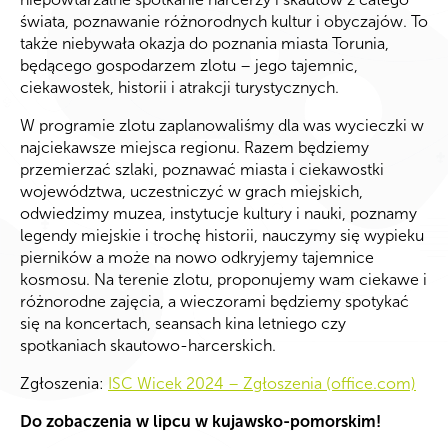
świata, poznawanie różnorodnych kultur i obyczajów. To
także niebywała okazja do poznania miasta Torunia,
będącego gospodarzem zlotu – jego tajemnic,
ciekawostek, historii i atrakcji turystycznych.
W programie zlotu zaplanowaliśmy dla was wycieczki w
najciekawsze miejsca regionu. Razem będziemy
przemierzać szlaki, poznawać miasta i ciekawostki
województwa, uczestniczyć w grach miejskich,
odwiedzimy muzea, instytucje kultury i nauki, poznamy
legendy miejskie i trochę historii, nauczymy się wypieku
pierników a może na nowo odkryjemy tajemnice
kosmosu. Na terenie zlotu, proponujemy wam ciekawe i
różnorodne zajęcia, a wieczorami będziemy spotykać
się na koncertach, seansach kina letniego czy
spotkaniach skautowo-harcerskich.
Zgłoszenia:
ISC Wicek 2024 – Zgłoszenia (office.com)
Do zobaczenia w lipcu w kujawsko-pomorskim!