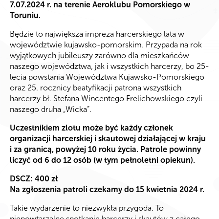
7.07.2024 r. na terenie Aeroklubu Pomorskiego w
Toruniu.
Będzie to największa impreza harcerskiego lata w
województwie kujawsko-pomorskim. Przypada na rok
wyjątkowych jubileuszy zarówno dla mieszkańców
naszego województwa, jak i wszystkich harcerzy, bo 25-
lecia powstania Województwa Kujawsko-Pomorskiego
oraz 25. rocznicy beatyfikacji patrona wszystkich
harcerzy bł. Stefana Wincentego Frelichowskiego czyli
naszego druha „Wicka”.
Uczestnikiem zlotu może być każdy członek
organizacji harcerskiej i skautowej działającej w kraju
i za granicą, powyżej 10 roku życia. Patrole powinny
liczyć od 6 do 12 osób (w tym pełnoletni opiekun).
DSCZ: 400 zł
Na zgłoszenia patroli czekamy do 15 kwietnia 2024 r.
Takie wydarzenie to niezwykła przygoda. To
niepowtarzalne spotkanie harcerzy i skautów z całego