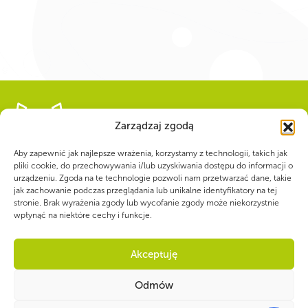
Zarządzaj zgodą
WSPÓLNIE DLA HARCERSKIEJ MISJI
Aby zapewnić jak najlepsze wrażenia, korzystamy z technologii, takich jak
Twoje wsparcie, nasza
pliki cookie, do przechowywania i/lub uzyskiwania dostępu do informacji o
urządzeniu. Zgoda na te technologie pozwoli nam przetwarzać dane, takie
jak zachowanie podczas przeglądania lub unikalne identyfikatory na tej
siła!
stronie. Brak wyrażenia zgody lub wycofanie zgody może niekorzystnie
wpłynąć na niektóre cechy i funkcje.
Numer konta do darowizn na rzecz ZHP
Akceptuję
22 1140 1010 0000 5392 2900
1017
Odmów