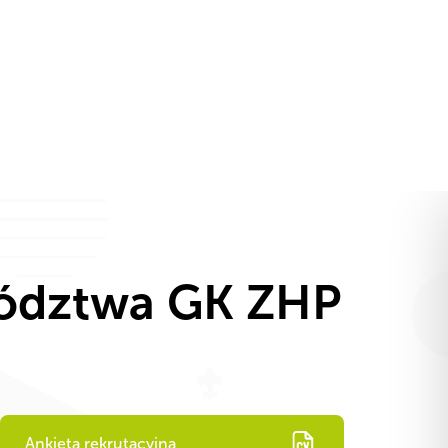
Zaangażuj się!
PL
Chorągwie ZHP
Grupa ZHP
iów
Zaangażuj się!
wództwa GK ZHP
Ankieta rekrutacyjna