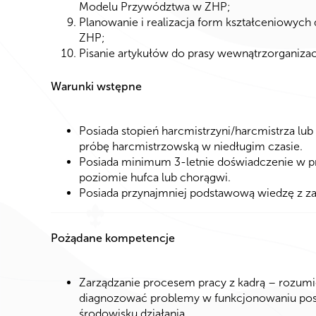
Modelu Przywództwa w ZHP;
Planowanie i realizacja form kształceniowyc
ZHP;
Pisanie artykułów do prasy wewnątrzorganizacy
Warunki wstępne
Posiada stopień harcmistrzyni/harcmistrza lub
próbę harcmistrzowską w niedługim czasie.
Posiada minimum 3-letnie doświadczenie w prac
poziomie hufca lub chorągwi.
Posiada przynajmniej podstawową wiedzę z z
Pożądane kompetencje
Zarządzanie procesem pracy z kadrą – rozumie 
diagnozować problemy w funkcjonowaniu pos
środowisku działania.