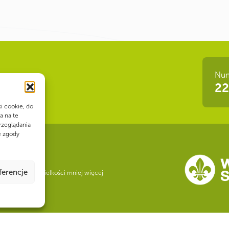
ki cookie, do
a na te
rzeglądania
e zgody
ferencje
Num
 siła!
22
e, byłoby ono wielkości mniej więcej
go
Copyright
|
Informacje i uwagi prawne
|
Polityka prywatności
|
Biuletyn I