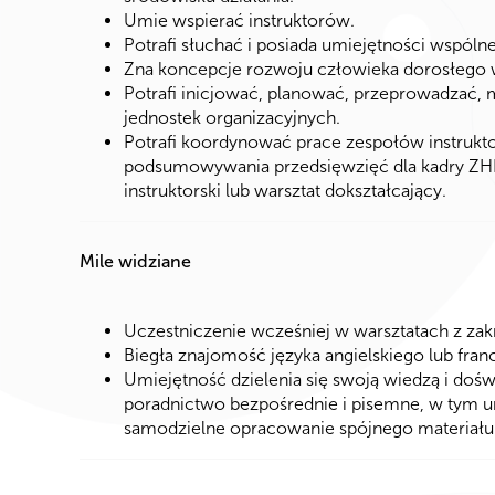
Umie wspierać instruktorów.
Potrafi słuchać i posiada umiejętności wspól
Zna koncepcje rozwoju człowieka dorosłego w 
Potrafi inicjować, planować, przeprowadzać,
jednostek organizacyjnych.
Potrafi koordynować prace zespołów instrukt
podsumowywania przedsięwzięć dla kadry ZHP
instruktorski lub warsztat dokształcający.
Mile widziane
Uczestniczenie wcześniej w warsztatach z z
Biegła znajomość języka angielskiego lub fran
Umiejętność dzielenia się swoją wiedzą i doś
poradnictwo bezpośrednie i pisemne, w tym u
samodzielne opracowanie spójnego materiału d