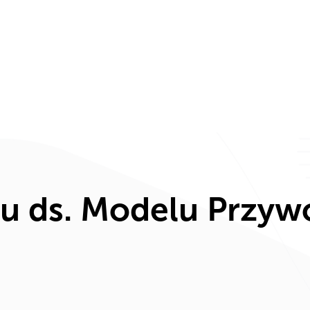
nia
Odkryj ZHP
Intranet ZHP
Kontakt
Dla med
łu ds. Modelu Przy