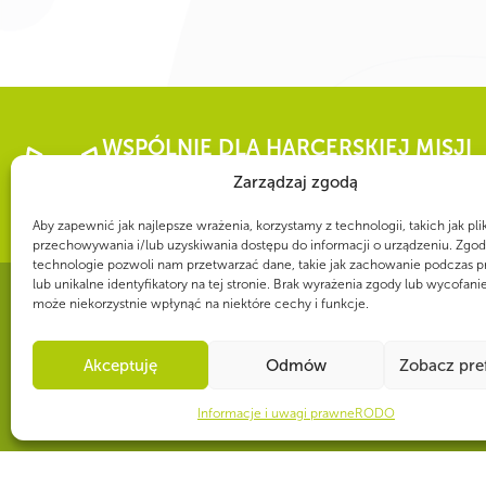
Aby zapewnić jak najlepsze wrażenia, korzystamy z technologii, takich jak pli
przechowywania i/lub uzyskiwania dostępu do informacji o urządzeniu. Zgod
technologie pozwoli nam przetwarzać dane, takie jak zachowanie podczas p
lub unikalne identyfikatory na tej stronie. Brak wyrażenia zgody lub wycofani
może niekorzystnie wpłynąć na niektóre cechy i funkcje.
WSPÓLNIE DLA HARCERSKIEJ MISJI
Akceptuję
Odmów
Zobacz pre
Twoje wsparcie, nasza
Informacje i uwagi prawne
RODO
CZY WIESZ, ŻE...
Gdyby wszystkie harcerki i harcerze ZHP zamieszkali w jednym mieści
Gorzowa Wielkopolskiego.
© 1997-2025 Związek Harcerstwa Polskie