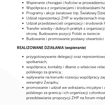
Wspieranie chorągwi i hufców w prowadzeni
Współpraca z organizacjami i środowiskami har
Programy i akcje światowe (np. Światowy Dzień 
Udział reprezentacji ZHP w wydarzeniach mi
Udział przedstawicieli organizacji i środowisk
Transfer wiedzy i dobrych praktyk z organizacji
stronę. Budowanie pozycji Polski w świecie.
Budowanie i promowanie postawy otwartości n
REALIZOWANE DZIAŁANIA (wspieranie)
przygotowywanie delegacji oraz reprezentowa
spotkaniach;
współpraca, kontakty i dbanie o właściwe rela
polskiego za granicą ;
wpływanie na kierunki rozwoju współpracy zag
wewnątrz Związku;
promowanie i udział we wdrażaniu inicjatyw i 
polskiego za granicą i ich organizacji członk
przedstawianie propozycji ZHP na forum mi