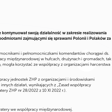
e kontynuował swoją działalność w zakresie realizowania
i podmiotami zajmującymi się sprawami Polonii i Polaków za
nomocnikami i pełnomocniczkami komendantów chorągwi ds.
racy międzynarodowej w hufcach, drużynach i gromadach, tak
a, mogła korzystać ze współpracy z organizacjami harcerstwa
pracy jednostek ZHP z organizacjami i środowiskami
 innych działań, wynikających z „Zasad współpracy
ery ZHP nr 28/2022 z 10 XI 2022 r.).
watery we współpracy międzynarodowej.