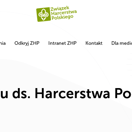
nia
Odkryj ZHP
Intranet ZHP
Kontakt
Dla med
u ds. Harcerstwa Po