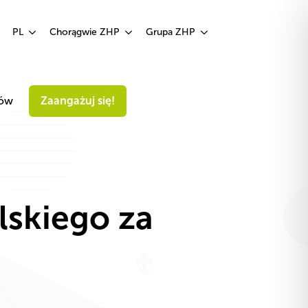
Zaangażuj się!
PL
Chorągwie ZHP
Grupa ZHP
iów
Zaangażuj się!
lskiego za