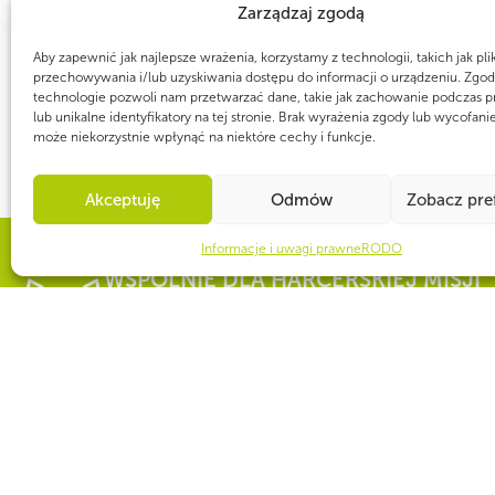
Zarządzaj zgodą
Aby zapewnić jak najlepsze wrażenia, korzystamy z technologii, takich jak pli
przechowywania i/lub uzyskiwania dostępu do informacji o urządzeniu. Zgod
technologie pozwoli nam przetwarzać dane, takie jak zachowanie podczas p
lub unikalne identyfikatory na tej stronie. Brak wyrażenia zgody lub wycofani
może niekorzystnie wpłynąć na niektóre cechy i funkcje.
Akceptuję
Odmów
Zobacz pre
Informacje i uwagi prawne
RODO
WSPÓLNIE DLA HARCERSKIEJ MISJI
Twoje wsparcie, nasza
CZY WIESZ, ŻE...