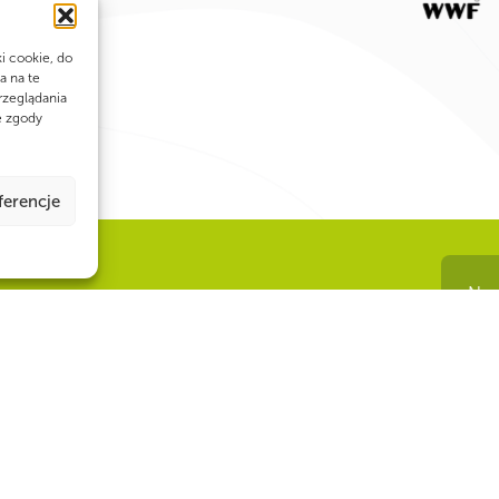
ki cookie, do
a na te
rzeglądania
e zgody
ferencje
Num
 siła!
22