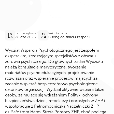
Termin zgłoszeń
Rekrutacja na
28 cze 2026
Osobę do składu zespołu
Wydział Wsparcia Psychologicznego jest zespołem
eksperckim, zrzeszającym specjalistów z obszaru
zdrowia psychicznego. Do głównych zadań Wydziału
należą konsultacje merytoryczne, tworzenie
materiałów
psychoedukacyjnych
, projektowanie
rozwiązań oraz wspieranie procesów mających za
zadanie wspierać bezpieczeństwo psychologiczne
członków organizacji. Wydział
aktywnie wspiera także
osoby
, zajmując
e
się wdrażaniem Polityki ochrony
bezpieczeństwa dzieci, młodzieży i dorosłych w ZHP
i
współpracuje z Pełnomocniczką Naczelniczki
ZHP
ds.
Saf
e
from
Harm
.
Strefa Pomocy ZH
P, choć podlega