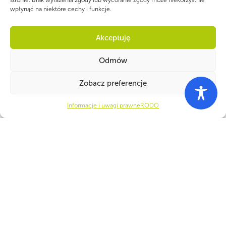
stronie. Brak wyrażenia zgody lub wycofanie zgody może niekorzystnie
wpłynąć na niektóre cechy i funkcje.
Akceptuję
Odmów
Zobacz preferencje
Informacje i uwagi prawne
RODO
WSPÓLNIE DLA HARCERSKIEJ MISJI