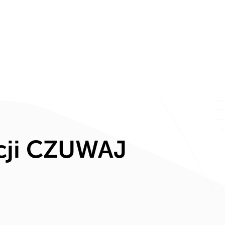
nia
Odkryj ZHP
Intranet ZHP
Kontakt
Dla med
cji CZUWAJ