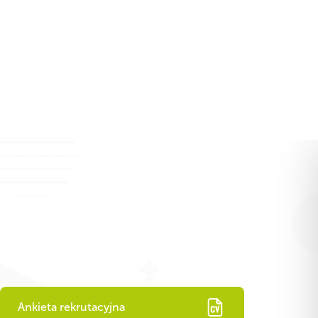
Zaangażuj się!
PL
Chorągwie ZHP
Grupa ZHP
iów
Zaangażuj się!
Ankieta rekrutacyjna