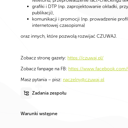
felietonu, przeprowadzenie fact-checkingu tek
grafiki i DTP (np. zaprojektowanie okładki, pr
publikacji),
komunikacji i promocji (np. prowadzenie prof
internetowej czasopisma)
oraz innych, które pozwolą rozwijać CZUWAJ.
Zobacz stronę gazety:
https://czuwaj.pl/
Zobacz fanpage na FB:
https://www.facebook.co
Masz pytania – pisz:
naczelny@czuwaj.pl
Zadania zespołu
Warunki wstępne