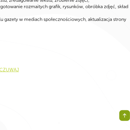
stu, zredagowanie tekstu, zrobienie zdjęć),
zygotowanie rozmaitych grafik, rysunków, obróbka zdjęć, skład
ilu gazety w mediach społecznościowych, aktualizacja strony
m/CZUWAJ