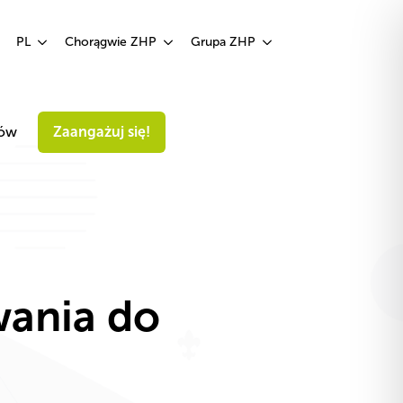
Zaangażuj się!
PL
Chorągwie ZHP
Grupa ZHP
iów
Zaangażuj się!
wania do