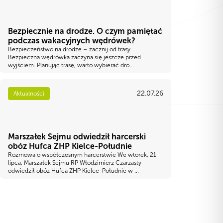
Bezpiecznie na drodze. O czym pamiętać
podczas wakacyjnych wędrówek?
Bezpieczeństwo na drodze – zacznij od trasy
Bezpieczna wędrówka zaczyna się jeszcze przed
wyjściem. Planując trasę, warto wybierać dro...
22.07.26
Aktualności
Marszałek Sejmu odwiedził harcerski
obóz Hufca ZHP Kielce-Południe
Rozmowa o współczesnym harcerstwie We wtorek, 21
lipca, Marszałek Sejmu RP Włodzimierz Czarzasty
odwiedził obóz Hufca ZHP Kielce-Południe w ...