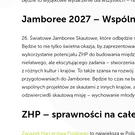
będzie to wyjątkowe wydarzenie dla wszystkich – ha
Jamboree 2027 – Wspóln
26. Światowe Jamboree Skautowe, które odbędzie się
Będzie to nie tylko świetna okazja, by zaprezentować
wykorzystanie potencjału ZHP do budowania między
niełatwego, ale ekscytującego zadania – stworzeni
z różnych kultur i krajów. To także szansa na rozw
przygotowaniach do Jamboree. Będzie to czas na 
wspólnych projektów ze skautami z innych krajów, a
odzwierciedli skautową misję – wychowanie młodyc
ZHP – sprawności na całe
Związek Harcerstwa Polskiego
to największa w Pols