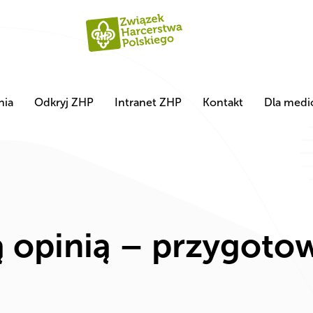
nia
Odkryj ZHP
Intranet ZHP
Kontakt
Dla med
ą opinią – przygoto