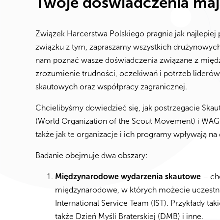
Twoje doświadczenia maj
Związek Harcerstwa Polskiego pragnie jak najlepiej
związku z tym, zapraszamy wszystkich drużynowych
nam poznać wasze doświadczenia związane z międz
zrozumienie trudności, oczekiwań i potrzeb lider
skautowych oraz współpracy zagranicznej.
Chcielibyśmy dowiedzieć się, jak postrzegacie Ska
(World Organization of the Scout Movement) i WAGGG
także jak te organizacje i ich programy wpływają na
Badanie obejmuje dwa obszary:
Międzynarodowe wydarzenia skautowe
– cho
międzynarodowe, w których możecie uczestnic
International Service Team (IST). Przykłady t
także Dzień Myśli Braterskiej (DMB) i inne.