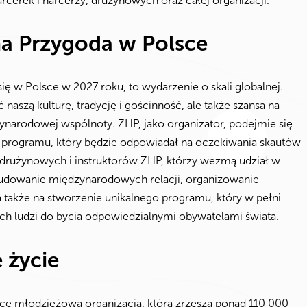
rcerek i harcerzy, drużynowych oraz całej organizacji.
a Przygoda w Polsce
 w Polsce w 2027 roku, to wydarzenie o skali globalnej.
 naszą kulturę, tradycję i gościnność, ale także szansa na
narodowej wspólnoty. ZHP, jako organizator, podejmie się
a programu, który będzie odpowiadał na oczekiwania skautów
ój drużynowych i instruktorów ZHP, którzy wezmą udział w
budowanie międzynarodowych relacji, organizowanie
 także na stworzenie unikalnego programu, który w pełni
h ludzi do bycia odpowiedzialnymi obywatelami świata.
 życie
ce młodzieżowa organizacja, która zrzesza ponad 110 000