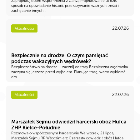
Zaprojektuj dobre wspomnienia z Canvą Projektowanie to dziś
sposób na opowiadanie historii, przekazywanie ważnych treści i
zachęcanie innych...
22.07.26
Aktualności
Bezpiecznie na drodze. O czym pamiętać
podczas wakacyjnych wędrówek?
Bezpieczeństwo na drodze – zacznij od trasy Bezpieczna wędrówka
zaczyna się jeszcze przed wyjściem. Planując trasę, warto wybierać
dro...
22.07.26
Aktualności
Marszałek Sejmu odwiedził harcerski obóz Hufca
ZHP Kielce-Południe
Rozmowa o współczesnym harcerstwie We wtorek, 21 lipca,
Marszałek Sejmu RP Włodzimierz Czarzasty odwiedził obóz Hufca