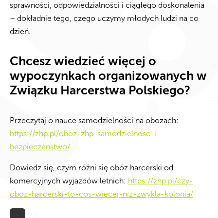
sprawności, odpowiedzialności i ciągłego doskonalenia
– dokładnie tego, czego uczymy młodych ludzi na co
dzień.
Chcesz wiedzieć więcej o
wypoczynkach organizowanych w
Związku Harcerstwa Polskiego?
Przeczytaj o nauce samodzielności na obozach:
https://zhp.pl/oboz-zhp-samodzielnosc-i-
bezpieczenstwo/
Dowiedz się, czym różni się obóz harcerski od
komercyjnych wyjazdów letnich:
https://zhp.pl/czy-
oboz-harcerski-to-cos-wiecej-niz-zwykla-kolonia/