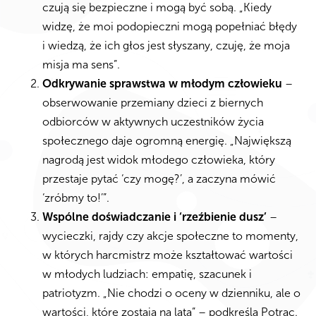
czują się bezpieczne i mogą być sobą. „Kiedy
widzę, że moi podopieczni mogą popełniać błędy
i wiedzą, że ich głos jest słyszany, czuję, że moja
misja ma sens”.
Odkrywanie sprawstwa w młodym człowieku
–
obserwowanie przemiany dzieci z biernych
odbiorców w aktywnych uczestników życia
społecznego daje ogromną energię. „Największą
nagrodą jest widok młodego człowieka, który
przestaje pytać ‘czy mogę?’, a zaczyna mówić
‘zróbmy to!’”.
Wspólne doświadczanie i ‘rzeźbienie dusz’
–
wycieczki, rajdy czy akcje społeczne to momenty,
w których harcmistrz może kształtować wartości
w młodych ludziach: empatię, szacunek i
patriotyzm. „Nie chodzi o oceny w dzienniku, ale o
wartości, które zostają na lata” – podkreśla Potrac.