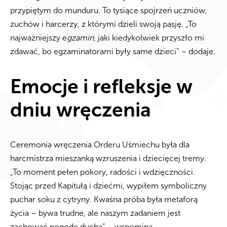
przypiętym do munduru. To tysiące spojrzeń uczniów,
zuchów i harcerzy, z którymi dzieli swoją pasję. „To
najważniejszy e
gzamin
, jaki kiedykolwiek przyszło mi
zdawać, bo egzaminatorami były same dzieci” – dodaje.
Emocje i refleksje w
dniu wręczenia
Ceremonia wręczenia Orderu Uśmiechu była dla
harcmistrza mieszanką wzruszenia i dziecięcej tremy.
„To moment pełen pokory, radości i wdzięczności.
Stojąc przed Kapitułą i dziećmi, wypiłem symboliczny
puchar soku z cytryny. Kwaśna próba była metaforą
życia – bywa trudne, ale naszym zadaniem jest
zachować pogodę ducha” – wspomina.