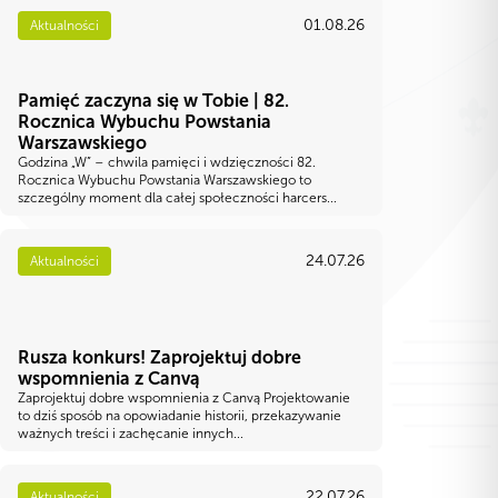
01.08.26
Aktualności
Pamięć zaczyna się w Tobie | 82.
Rocznica Wybuchu Powstania
Warszawskiego
Godzina „W” – chwila pamięci i wdzięczności 82.
Rocznica Wybuchu Powstania Warszawskiego to
szczególny moment dla całej społeczności harcers...
24.07.26
Aktualności
Rusza konkurs! Zaprojektuj dobre
wspomnienia z Canvą
Zaprojektuj dobre wspomnienia z Canvą Projektowanie
to dziś sposób na opowiadanie historii, przekazywanie
ważnych treści i zachęcanie innych...
22.07.26
Aktualności