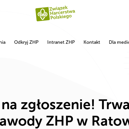
nia
Odkryj ZHP
Intranet ZHP
Kontakt
Dla med
a zgłoszenie! Trwaj
Zawody ZHP w Ratow