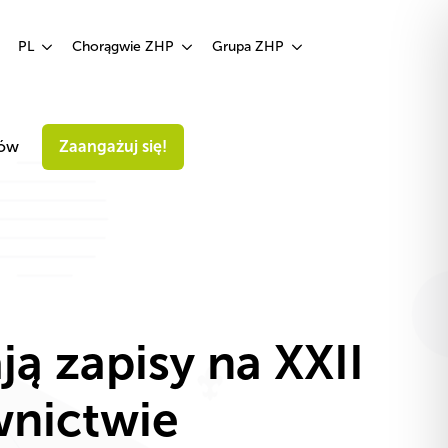
Zaangażuj się!
PL
Chorągwie ZHP
Grupa ZHP
iów
Zaangażuj się!
ą zapisy na XXII
nictwie