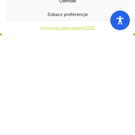
Odmów
Zobacz preferencje
Informacje i uwagi prawne
RODO
WSPÓLNIE DLA HARCERSKIEJ MISJI
Twoje wsparcie, nasza
siła!
Numer konta do darowizn na rzecz ZHP
22 1140 1010 0000 5392 2900
1017