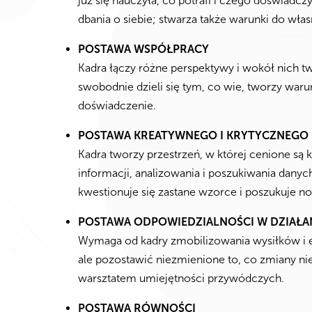
już się nauczyła, co potrafi i czego doświadc
dbania o siebie; stwarza także warunki do wła
POSTAWA WSPÓŁPRACY
Kadra łączy różne perspektywy i wokół nich t
swobodnie dzieli się tym, co wie, tworzy war
doświadczenie.
POSTAWA KREATYWNEGO I KRYTYCZNEGO 
Kadra tworzy przestrzeń, w której cenione są
informacji, analizowania i poszukiwania danyc
kwestionuje się zastane wzorce i poszukuje n
POSTAWA ODPOWIEDZIALNOŚCI W DZIAŁA
Wymaga od kadry zmobilizowania wysiłków i en
ale pozostawić niezmienione to, co zmiany ni
warsztatem umiejętności przywódczych.
POSTAWA RÓWNOŚCI