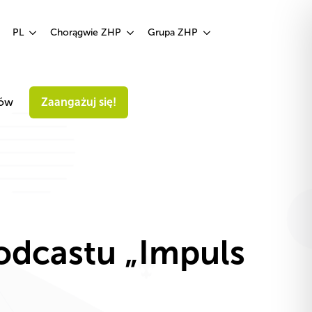
Zaangażuj się!
PL
Chorągwie ZHP
Grupa ZHP
iów
Zaangażuj się!
odcastu „Impuls