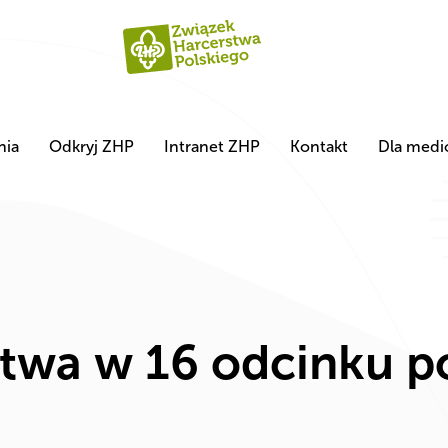
nia
Odkryj ZHP
Intranet ZHP
Kontakt
Dla med
wa w 16 odcinku p