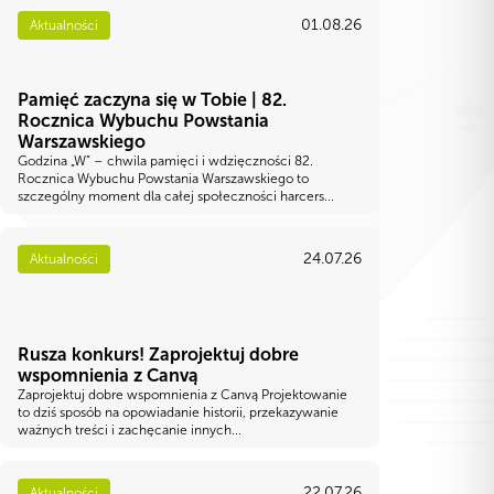
01.08.26
Aktualności
Pamięć zaczyna się w Tobie | 82.
Rocznica Wybuchu Powstania
Warszawskiego
Godzina „W” – chwila pamięci i wdzięczności 82.
Rocznica Wybuchu Powstania Warszawskiego to
szczególny moment dla całej społeczności harcers...
24.07.26
Aktualności
Rusza konkurs! Zaprojektuj dobre
wspomnienia z Canvą
Zaprojektuj dobre wspomnienia z Canvą Projektowanie
to dziś sposób na opowiadanie historii, przekazywanie
ważnych treści i zachęcanie innych...
22.07.26
Aktualności