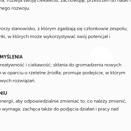
zyła; rozwija swoją ciekawość zachowując przestrzeń do nauki i
snego rozwoju.
worzy stanowisko, z którym zgadzają się członkowie zespołu;
unki, w których może wykorzystywać swój potencjał i
MYŚLENIA
 kreatywność i ciekawość; skłania do gromadzenia nowych
h w oparciu o rzetelne źródła; promuje podejście, w którym
owych rozwiązań.
NIU
ergii, aby odpowiedzialnie zmieniać to, co należy zmienić,
e wymaga; zachęca także do podjęcia działań i pracy nad