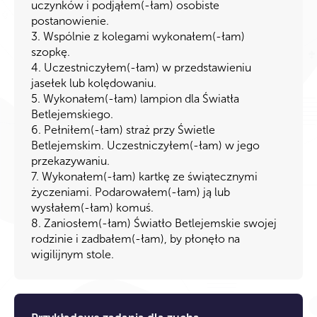
uczynków i podjąłem(-łam) osobiste
postanowienie.
3. Wspólnie z kolegami wykonałem(-łam)
szopkę.
4. Uczestniczyłem(-łam) w przedstawieniu
jasełek lub kolędowaniu.
5. Wykonałem(-łam) lampion dla Światła
Betlejemskiego.
6. Pełniłem(-łam) straż przy Świetle
Betlejemskim. Uczestniczyłem(-łam) w jego
przekazywaniu.
7. Wykonałem(-łam) kartkę ze świątecznymi
życzeniami. Podarowałem(-łam) ją lub
wysłałem(-łam) komuś.
8. Zaniosłem(-łam) Światło Betlejemskie swojej
rodzinie i zadbałem(-łam), by płonęło na
wigilijnym stole.