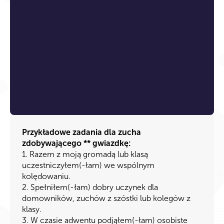
Przykładowe zadania dla zucha
zdobywającego ** gwiazdkę:
1. Razem z moją gromadą lub klasą
uczestniczyłem(-łam) we wspólnym
kolędowaniu.
2. Spełniłem(-łam) dobry uczynek dla
domowników, zuchów z szóstki lub kolegów z
klasy.
3. W czasie adwentu podjąłem(-łam) osobiste