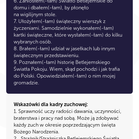
6. Zaniosłem(-łam) Światło Betlejemskie do
domu i dbałem(-łam), by płonęło
na wigilijnym stole.
7. Ułożyłem(-łam) świąteczny wierszyk z
życzeniami. Samodzielnie wykonałem(-łam)
kartki świąteczne, które wysłałem(-łam) do kilku
wybranych osób.
8. Brałem(-łam) udział w jasełkach lub innym
świątecznym przedstawieniu.
9. Poznałem(-łam) historię Betlejemskiego
Światła Pokoju. Wiem, skąd pochodzi i jak trafia
do Polski. Opowiedziałem(-łam) o nim mojej
gromadzie.
Wskazówki dla kadry zuchowej:
1. Sprawność uczy radości dawania, uczynności,
braterstwa i pracy nad sobą. Może ją zdobywać
każdy zuch w okresie poprzedzającym święta
Bożego Narodzenia.
2. „Strażnik/Strażniczka Betlejemskiego Światła