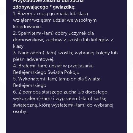
Przykładowe zadania dla zucha
zdobywającego * gwiazdkę:
1. Razem z moją gromadą lub klasą
wziąłem/wzięłam udział we wspólnym
kolędowaniu.
2. Spełniłem(-łam) dobry uczynek dla
domowników, zuchów z szóstki lub kolegów z
klasy.
3. Nauczyłem(-łam) szóstkę wybranej kolędy lub
pieśni adwentowej.
4. Brałem(-łam) udział w przekazaniu
Betlejemskiego Światła Pokoju.
5. Wykonałem(-łam) lampion dla Światła
Betlejemskiego.
6. Z pomocą starszego zucha lub dorosłego
wykonałem(-łam) i wypisałem(-łam) kartkę
świąteczną, którą wysłałem(-łam) do wybranej
osoby.