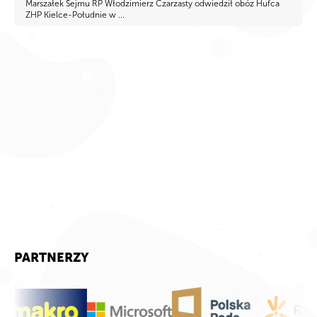
Marszałek Sejmu RP Włodzimierz Czarzasty odwiedził obóz Hufca
ZHP Kielce-Południe w ...
PARTNERZY