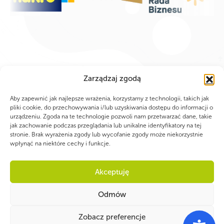
Zarządzaj zgodą
Aby zapewnić jak najlepsze wrażenia, korzystamy z technologii, takich jak
pliki cookie, do przechowywania i/lub uzyskiwania dostępu do informacji o
urządzeniu. Zgoda na te technologie pozwoli nam przetwarzać dane, takie
jak zachowanie podczas przeglądania lub unikalne identyfikatory na tej
stronie. Brak wyrażenia zgody lub wycofanie zgody może niekorzystnie
wpłynąć na niektóre cechy i funkcje.
WSPÓLNIE DLA HARCERSKIEJ MISJI
Akceptuję
Twoje wsparcie, nasza
Odmów
siła!
Zobacz preferencje