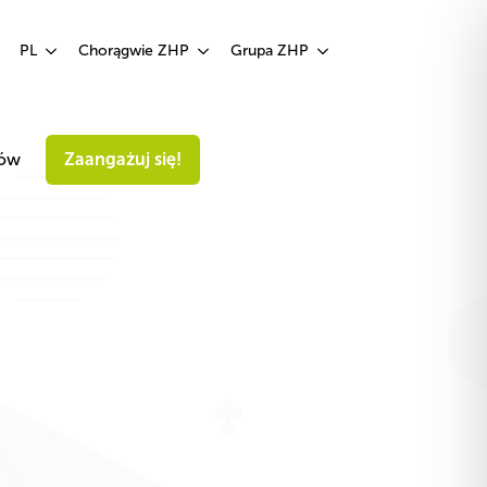
Zaangażuj się!
PL
Chorągwie ZHP
Grupa ZHP
iów
Zaangażuj się!