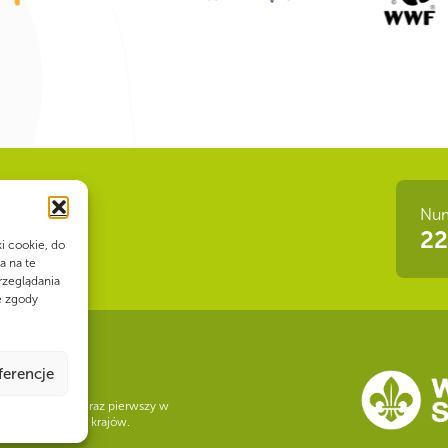
Num
 siła!
22
ki cookie, do
a na te
rzeglądania
e zgody
ferencje
w 2027 roku po raz pierwszy w
. skautów ze 176 krajów.