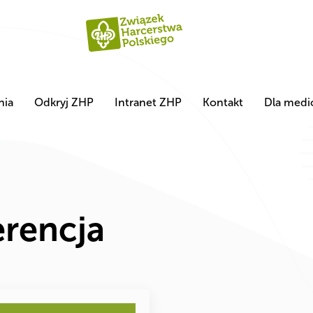
nia
Odkryj ZHP
Intranet ZHP
Kontakt
Dla med
rencja