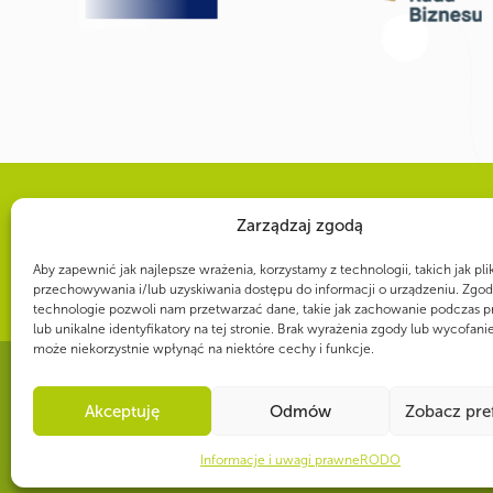
WSPÓLNIE DLA HARCERSKIEJ MISJI
Zarządzaj zgodą
Twoje wsparcie, nasza
Aby zapewnić jak najlepsze wrażenia, korzystamy z technologii, takich jak pli
przechowywania i/lub uzyskiwania dostępu do informacji o urządzeniu. Zgod
technologie pozwoli nam przetwarzać dane, takie jak zachowanie podczas p
lub unikalne identyfikatory na tej stronie. Brak wyrażenia zgody lub wycofani
może niekorzystnie wpłynąć na niektóre cechy i funkcje.
Akceptuję
Odmów
Zobacz pre
CZY WIESZ, ŻE...
ZHP jest organizatorem 26. Światowego Jamboree Skautowego, które 
Informacje i uwagi prawne
RODO
historii odbędzie się w Polsce. Do Gdańska wówczas przyjedzie 50 tys