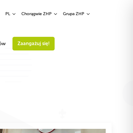
Zaangażuj się!
PL
Chorągwie ZHP
Grupa ZHP
iów
Zaangażuj się!