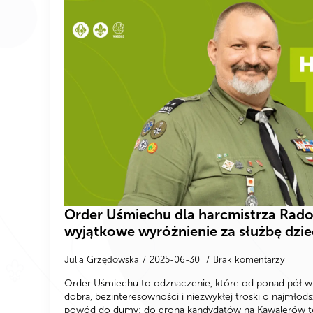
Order Uśmiechu dla harcmistrza Rado
wyjątkowe wyróżnienie za służbę dzi
Julia Grzędowska
2025-06-30
Brak komentarzy
Order Uśmiechu to odznaczenie, które od ponad pół 
dobra, bezinteresowności i niezwykłej troski o najmło
powód do dumy: do grona kandydatów na Kawalerów 