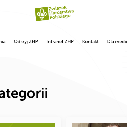
nia
Odkryj ZHP
Intranet ZHP
Kontakt
Dla med
ategorii