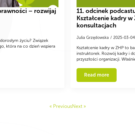
prawności – rozwijaj
11. odcinek podcast
Kształcenie kadry w
konsultacjach
Julia Grzędowska
2025-03-0
 dorosłym życiu? Związek
o, która na co dzień wspiera
Kształcenie kadry w ZHP to bar
instruktorek. Rozwój kadry i 
przyszłości organizacji. Właś
Read more
« Previous
Next »