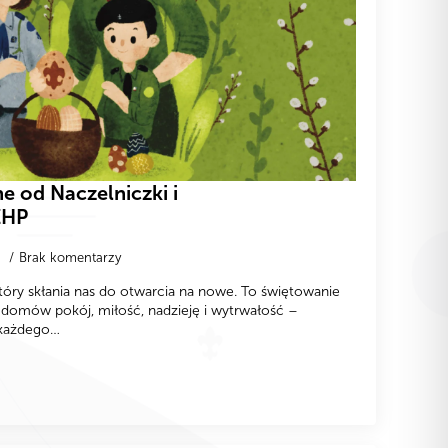
e od Naczelniczki i
ZHP
0
Brak komentarzy
tóry skłania nas do otwarcia na nowe. To świętowanie
 domów pokój, miłość, nadzieję i wytrwałość –
 każdego…