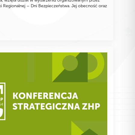
a, wzięła udział w wydarzeniu organizowanym przez
yki Regionalnej – Dni Bezpieczeństwa. Jej obecność oraz