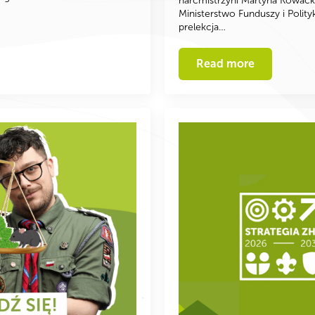
harcmistrzyni Martyna Kowack
Ministerstwo Funduszy i Polit
prelekcja…
Read more