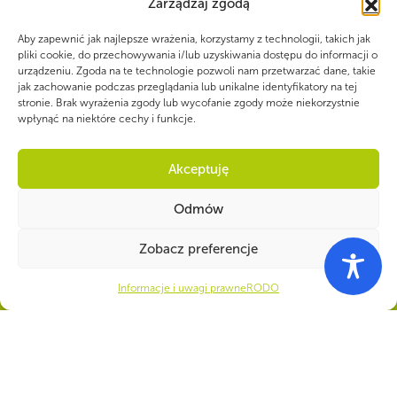
Zarządzaj zgodą
Aby zapewnić jak najlepsze wrażenia, korzystamy z technologii, takich jak
pliki cookie, do przechowywania i/lub uzyskiwania dostępu do informacji o
urządzeniu. Zgoda na te technologie pozwoli nam przetwarzać dane, takie
jak zachowanie podczas przeglądania lub unikalne identyfikatory na tej
stronie. Brak wyrażenia zgody lub wycofanie zgody może niekorzystnie
wpłynąć na niektóre cechy i funkcje.
Akceptuję
Odmów
Zobacz preferencje
WSPÓLNIE DLA HARCERSKIEJ MISJI
Informacje i uwagi prawne
RODO
Twoje wsparcie, nasza
siła!