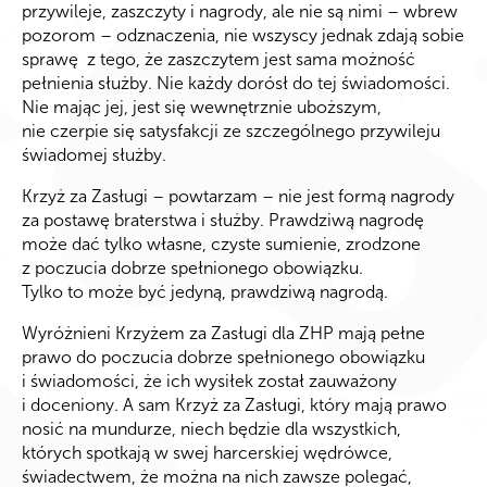
przywileje, zaszczyty i nagrody, ale nie są nimi – wbrew
pozorom – odznaczenia, nie wszyscy jednak zdają sobie
sprawę z tego, że zaszczytem jest sama możność
pełnienia służby. Nie każdy dorósł do tej świadomości.
Nie mając jej, jest się wewnętrznie uboższym,
nie czerpie się satysfakcji ze szczególnego przywileju
świadomej służby.
Krzyż za Zasługi – powtarzam – nie jest formą nagrody
za postawę braterstwa i służby. Prawdziwą nagrodę
może dać tylko własne, czyste sumienie, zrodzone
z poczucia dobrze spełnionego obowiązku.
Tylko to może być jedyną, prawdziwą nagrodą.
Wyróżnieni Krzyżem za Zasługi dla ZHP mają pełne
prawo do poczucia dobrze spełnionego obowiązku
i świadomości, że ich wysiłek został zauważony
i doceniony. A sam Krzyż za Zasługi, który mają prawo
nosić na mundurze, niech będzie dla wszystkich,
których spotkają w swej harcerskiej wędrówce,
świadectwem, że można na nich zawsze polegać,