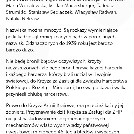
Maria Wocalewska, ks. Jan Mauersberger, Tadeusz
Strumiłło, Stanisław Sedlaczek, Władysław Radwan,
Natalia Nekrasz…
Nazwiska można mnożyć. Są rozkazy wymieniające
po kilkadziesiąt mniej znanych bądź zapomnianych
nazwisk. Odznaczonych do 1939 roku jest bardzo
bardzo dużo.
Nie będę bronił błędów oczywistych, krzyży
niezasłużonych, ale będę bronił prawa każdej harcerki
i każdego harcerza, którzy brali udział w II wojnie
światowej, do Krzyża za Zasługi dla Związku Harcerstwa
Polskiego z Rozetą – Mieczami, bo swą postawą i walką
przynieśli chlubę harcerstwu.
Prawo do Krzyża Armii Krajowej ma przecież każdy jej
żołnierz. Przyznawanie dziś Krzyża za Zasługi dla ZHP
nie jest naśladowaniem socjopedagogicznych
mechanizmów właściwych władzy państwowej
i wojskowej minionego 45-lecia błędów i wypaczeń.