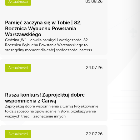
01.08.26
Aktualności
Pamięć zaczyna się w Tobie | 82.
Rocznica Wybuchu Powstania
Warszawskiego
Godzina „W” – chwila pamięci i wdzięczności 82.
Rocznica Wybuchu Powstania Warszawskiego to
szczególny moment dla całej społeczności harcers...
24.07.26
Aktualności
Rusza konkurs! Zaprojektuj dobre
wspomnienia z Canvą
Zaprojektuj dobre wspomnienia z Canvą Projektowanie
to dziś sposób na opowiadanie historii, przekazywanie
ważnych treści i zachęcanie innych...
22.07.26
Aktualności