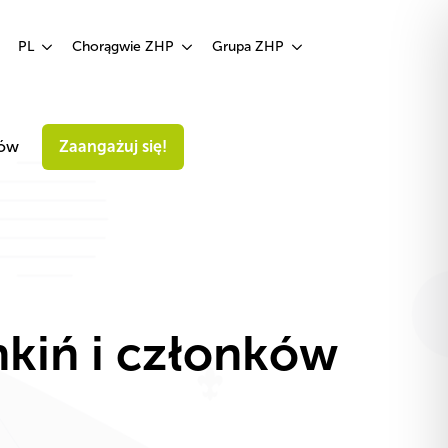
Zaangażuj się!
PL
Chorągwie ZHP
Grupa ZHP
iów
Zaangażuj się!
nkiń i członków