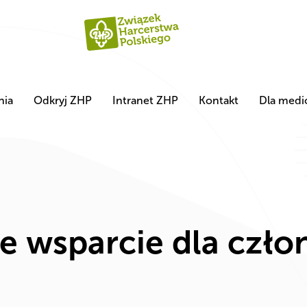
nia
Odkryj ZHP
Intranet ZHP
Kontakt
Dla med
e wsparcie dla czło