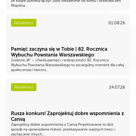
że książki potrafią łączyć ludzi niezależnie od wieku i doświadczeń.
Wspólna...
01.08.26
Aktualności
Pamięć zaczyna się w Tobie | 82. Rocznica
Wybuchu Powstania Warszawskiego
Godzina „W” – chwila pamięci i wdzięczności 82. Rocznica
Wybuchu Powstania Warszawskiego to szczególny moment dla całej
społeczności harcers...
24.07.26
Aktualności
Rusza konkurs! Zaprojektuj dobre wspomnienia z
Canvą
Zaprojektuj dobre wspomnienia z Canvą Projektowanie to dziś
sposób na opowiadanie historii, przekazywanie ważnych treści i
zachęcanie innych...