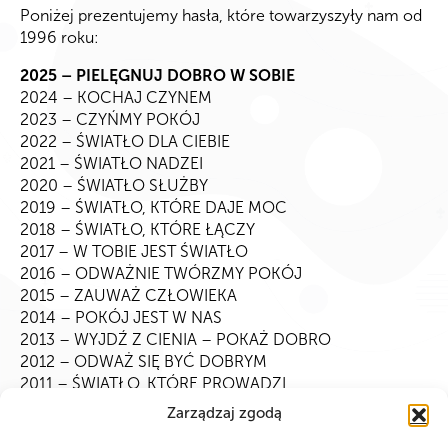
Poniżej prezentujemy hasła, które towarzyszyły nam od
1996 roku:
2025 – PIELĘGNUJ DOBRO W SOBIE
2024 – KOCHAJ CZYNEM
2023 – CZYŃMY POKÓJ
2022 – ŚWIATŁO DLA CIEBIE
2021 – ŚWIATŁO NADZEI
2020 – ŚWIATŁO SŁUŻBY
2019 – ŚWIATŁO, KTÓRE DAJE MOC
2018 – ŚWIATŁO, KTÓRE ŁĄCZY
2017 – W TOBIE JEST ŚWIATŁO
2016 – ODWAŻNIE TWÓRZMY POKÓJ
2015 – ZAUWAŻ CZŁOWIEKA
2014 – POKÓJ JEST W NAS
2013 – WYJDŹ Z CIENIA – POKAŻ DOBRO
2012 – ODWAŻ SIĘ BYĆ DOBRYM
2011 – ŚWIATŁO, KTÓRE PROWADZI
2010 – KU PRZYSZŁOŚCI
Zarządzaj zgodą
2009 – WSZYSCY RODZIMY SIĘ DO SŁUŻBY