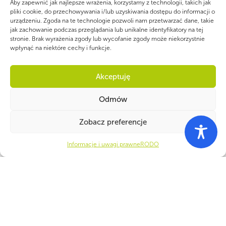
2008 – NIEŚMY PŁOMIEŃ BRATERSTWA
Aby zapewnić jak najlepsze wrażenia, korzystamy z technologii, takich jak
2007 – STAWIAJMY WYZWANIA, ŚWIEĆMY
pliki cookie, do przechowywania i/lub uzyskiwania dostępu do informacji o
urządzeniu. Zgoda na te technologie pozwoli nam przetwarzać dane, takie
PRZYKŁADEM
jak zachowanie podczas przeglądania lub unikalne identyfikatory na tej
2006 – JEDNO ŚWIATŁO – JEDNO PRZYRZECZENIE
stronie. Brak wyrażenia zgody lub wycofanie zgody może niekorzystnie
2005 – JEDEN ŚWIAT – JEDNO ŚWIATŁO
wpłynąć na niektóre cechy i funkcje.
2004 – BETLEJEMSKIE ŚWIATŁO POKOJU –
ŚWIATŁOŚCIĄ ŚWIATA, EUROPY, POLSKI
Akceptuję
2003 – “ABYŚCIE SIĘ WZAJEMNIE MIŁOWALI, TAK JAK
JA WAS UMIŁOWAŁEM” (J 13,34)
Odmów
2002 – BĄDŹCIE ŚWIADKAMI BOŻEGO MIŁOSIERDZIA
2001 – WY JESTEŚCIE ŚWIATŁEM ŚWIATA (MT 5, 15)
Zobacz preferencje
2000 – W TRZECIE TYSIĄCLECIE
1999 – W ROK JUBILEUSZOWY Z BETLEJEMSKIM
ŚWIATŁEM POKOJU
Informacje i uwagi prawne
RODO
1998 – DO ŚWIATŁA DOBRO GARNIE SIĘ
1997 – POKÓJ Z WAMI
1996 – BYĆ ŚWIATŁEM DLA INNYCH