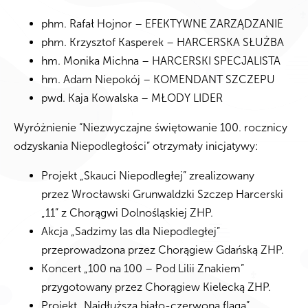
phm. Rafał Hojnor – EFEKTYWNE ZARZĄDZANIE
phm. Krzysztof Kasperek – HARCERSKA SŁUŻBA
hm. Monika Michna – HARCERSKI SPECJALISTA
hm. Adam Niepokój – KOMENDANT SZCZEPU
pwd. Kaja Kowalska – MŁODY LIDER
Wyróżnienie “Niezwyczajne świętowanie 100. rocznicy
odzyskania Niepodległości” otrzymały inicjatywy:
Projekt „Skauci Niepodległej” zrealizowany
przez Wrocławski Grunwaldzki Szczep Harcerski
„11” z Chorągwi Dolnośląskiej ZHP.
Akcja „Sadzimy las dla Niepodległej”
przeprowadzona przez Chorągiew Gdańską ZHP.
Koncert „100 na 100 – Pod Lilii Znakiem”
przygotowany przez Chorągiew Kielecką ZHP.
Projekt „Najdłuższa biało-czerwona flaga”