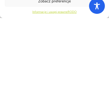
Zobacz preferencje
Informacje i uwagi prawne
RODO
WSPÓLNIE DLA HARCERSKIEJ MISJI
Twoje wsparcie, nasza
siła!
Numer konta do darowizn na rzecz ZHP
22 1140 1010 0000 5392 2900
1017