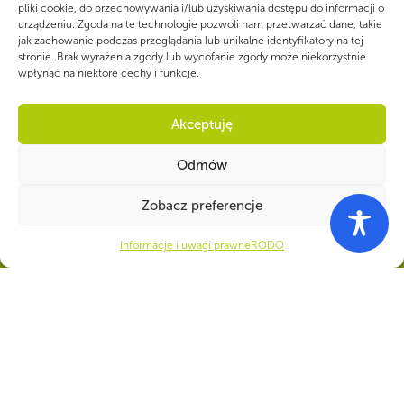
pliki cookie, do przechowywania i/lub uzyskiwania dostępu do informacji o
Numer konta do darowizn na rzecz ZHP
urządzeniu. Zgoda na te technologie pozwoli nam przetwarzać dane, takie
22 1140 1010 0000 5392 2900
jak zachowanie podczas przeglądania lub unikalne identyfikatory na tej
stronie. Brak wyrażenia zgody lub wycofanie zgody może niekorzystnie
1017
wpłynąć na niektóre cechy i funkcje.
Akceptuję
Odmów
CZY WIESZ, ŻE...
Zobacz preferencje
Drużynowi ZHP przepracowują społecznie łącznie 8 mln godzin w ciągu
roku. Jeżeli przeliczyć to na złotówki, wartość pracy wolontariackiej
wyniosłaby 244 mln zł.
Informacje i uwagi prawne
RODO
© 1997-2025 Związek Harcerstwa Polskiego
Copyright
|
Informacje i uwagi prawne
|
Polityka prywatności
|
Biuletyn Informacji Publicznej
|
Deklaracja dostępności