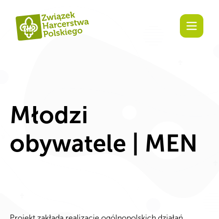
Zaangażuj się!
Młodzi
obywatele | MEN
Projekt zakłada realizację ogólnopolskich działań