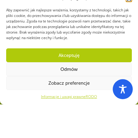
siła!
Aby zapewnić jak najlepsze wrażenia, korzystamy z technologii, takich jak
pliki cookie, do przechowywania i/lub uzyskiwania dostępu do informacji o
urządzeniu. Zgoda na te technologie pozwoli nam przetwarzać dane, takie
Numer konta do darowizn na rzecz ZHP
jak zachowanie podczas przeglądania lub unikalne identyfikatory na tej
22 1140 1010 0000 5392 2900
stronie. Brak wyrażenia zgody lub wycofanie zgody może niekorzystnie
wpłynąć na niektóre cechy i funkcje.
1017
Akceptuję
Odmów
CZY WIESZ, ŻE...
Zobacz preferencje
97% badanych rodziców dzieci należących do ZHP poleciłoby harcerstwo
innym rodzicom, a 94% poleciłoby drużynę lub gromadę swojego dziecka
Informacje i uwagi prawne
RODO
(badanie Harcerskiego Instytutu Badawczego 2022).