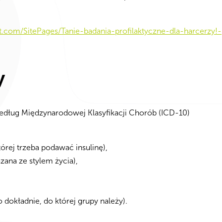
nt.com/SitePages/Tanie-badania-profilaktyczne-dla-harcerzy!-
y
edług Międzynarodowej Klasyfikacji Chorób (ICD-10)
tórej trzeba podawać insulinę),
zana ze stylem życia),
dokładnie, do której grupy należy).