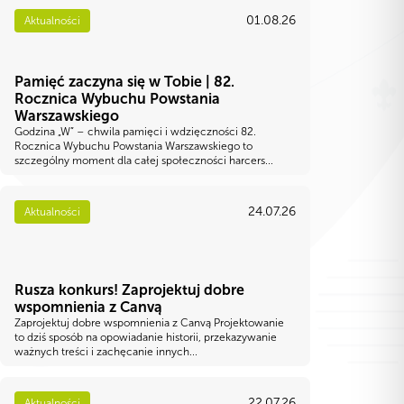
01.08.26
Aktualności
Pamięć zaczyna się w Tobie | 82.
Rocznica Wybuchu Powstania
Warszawskiego
Godzina „W” – chwila pamięci i wdzięczności 82.
Rocznica Wybuchu Powstania Warszawskiego to
szczególny moment dla całej społeczności harcers...
24.07.26
Aktualności
Rusza konkurs! Zaprojektuj dobre
wspomnienia z Canvą
Zaprojektuj dobre wspomnienia z Canvą Projektowanie
to dziś sposób na opowiadanie historii, przekazywanie
ważnych treści i zachęcanie innych...
22.07.26
Aktualności