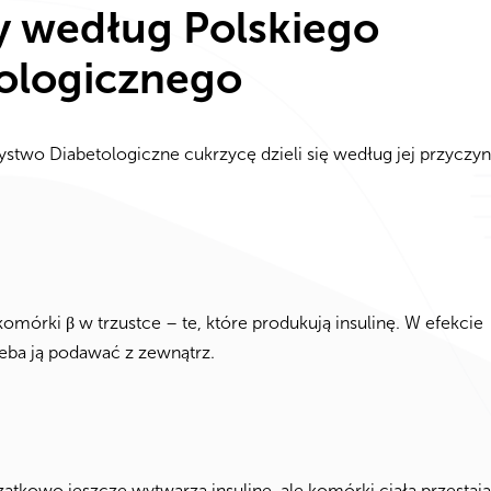
cy według Polskiego
ologicznego
two Diabetologiczne cukrzycę dzieli się według jej przyczyn
mórki β w trzustce – te, które produkują insulinę. W efekcie
zeba ją podawać z zewnątrz.
tkowo jeszcze wytwarza insulinę, ale komórki ciała przestają