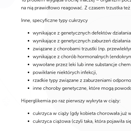
na nią prawidłowo reagować. Z czasem trzustka też n
Inne, specyficzne typy cukrzycy
wynikające z genetycznych defektów działania k
wynikające z genetycznych zaburzeń działania 
związane z chorobami trzustki (np. przewlekł
wynikające z chorób hormonalnych (endokryno
wywołane przez leki lub inne substancje chem
powikłanie niektórych infekcji,
rzadkie typy związane z zaburzeniami odporno
inne choroby genetyczne, które mogą powod
Hiperglikemia po raz pierwszy wykryta w ciąży:
cukrzyca w ciąży (gdy kobieta chorowała już w
cukrzyca ciążowa (czyli taka, która pojawiła si