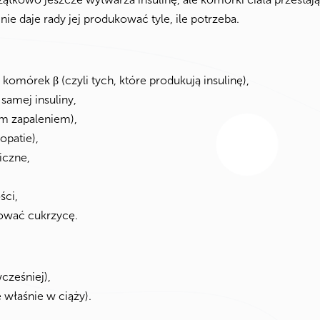
ie daje rady jej produkować tyle, ile potrzeba.
omórek β (czyli tych, które produkują insulinę),
samej insuliny,
ym zapaleniem),
patie),
iczne,
ści,
ować cukrzycę.
cześniej),
ę właśnie w ciąży).