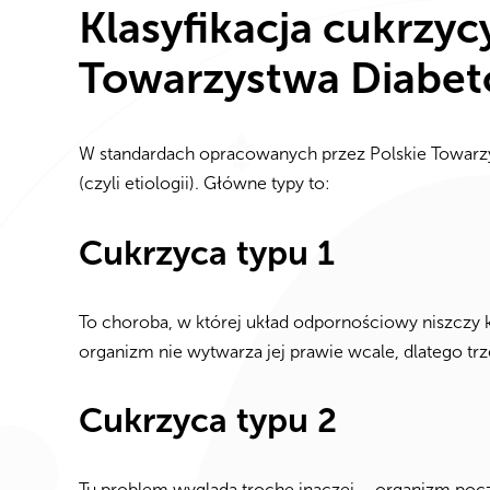
Klasyfikacja cukrzy
Towarzystwa Diabet
W standardach opracowanych przez Polskie Towarzys
(czyli etiologii). Główne typy to:
Cukrzyca typu 1
To choroba, w której układ odpornościowy niszczy ko
organizm nie wytwarza jej prawie wcale, dlatego tr
Cukrzyca typu 2
Tu problem wygląda trochę inaczej – organizm począ