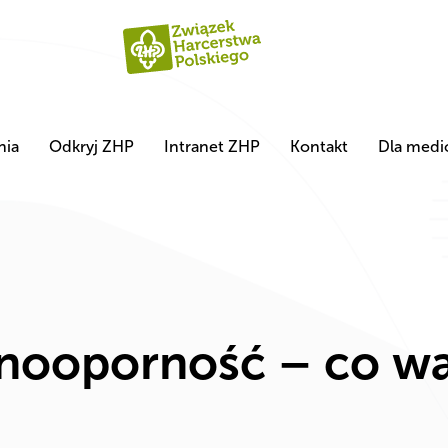
nia
Odkryj ZHP
Intranet ZHP
Kontakt
Dla med
inooporność – co wa