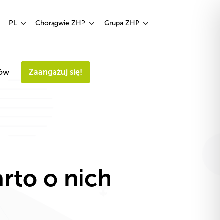
Zaangażuj się!
PL
Chorągwie ZHP
Grupa ZHP
iów
Zaangażuj się!
rto o nich