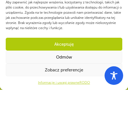
Aby zapewnić jak najlepsze wrażenia, korzystamy z technologii, takich jak
pliki cookie, do przechowywania i/lub uzyskiwania dostępu do informacji o
urządzeniu. Zgoda na te technologie pozwoli nam przetwarzać dane, takie
jak zachowanie podczas przeglądania lub unikalne identyfikatory na tej
stronie. Brak wyrażenia zgody lub wycofanie zgody może niekorzystnie
wpłynąć na niektóre cechy i funkcje.
Akceptuję
Odmów
Zobacz preferencje
Informacje i uwagi prawne
RODO
WSPÓLNIE DLA HARCERSKIEJ MISJI
Twoje wsparcie, nasza