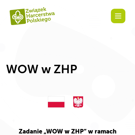
Zaangażuj się!
WOW w ZHP
Z
adanie
„
WOW w ZHP
”
w ramach