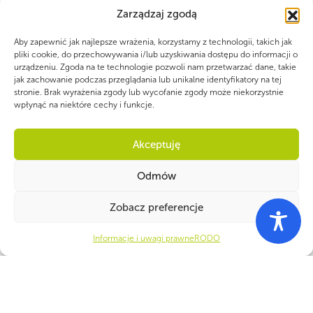
Zarządzaj zgodą
Aby zapewnić jak najlepsze wrażenia, korzystamy z technologii, takich jak
pliki cookie, do przechowywania i/lub uzyskiwania dostępu do informacji o
urządzeniu. Zgoda na te technologie pozwoli nam przetwarzać dane, takie
jak zachowanie podczas przeglądania lub unikalne identyfikatory na tej
stronie. Brak wyrażenia zgody lub wycofanie zgody może niekorzystnie
wpłynąć na niektóre cechy i funkcje.
Akceptuję
Dofinansowanie: 356 570 zł
Odmów
Całkowita wartość zadania publicznego:
Zobacz preferencje
364 220 zł
Informacje i uwagi prawne
RODO