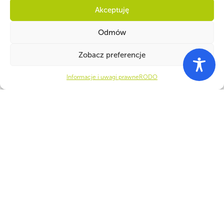
Akceptuję
Odmów
Zobacz preferencje
Informacje i uwagi prawne
RODO
WSPÓLNIE DLA HARCERSKIEJ MISJI
Twoje wsparcie, nasza
siła!