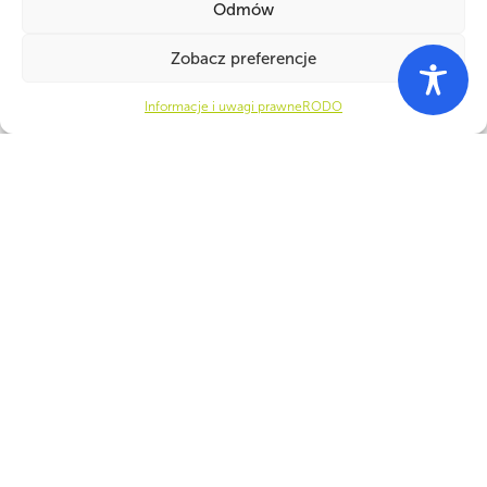
Odmów
Zobacz preferencje
Informacje i uwagi prawne
RODO
WSPÓLNIE DLA HARCERSKIEJ MISJI
Twoje wsparcie, nasza
siła!
Numer konta do darowizn na rzecz ZHP
22 1140 1010 0000 5392 2900
1017