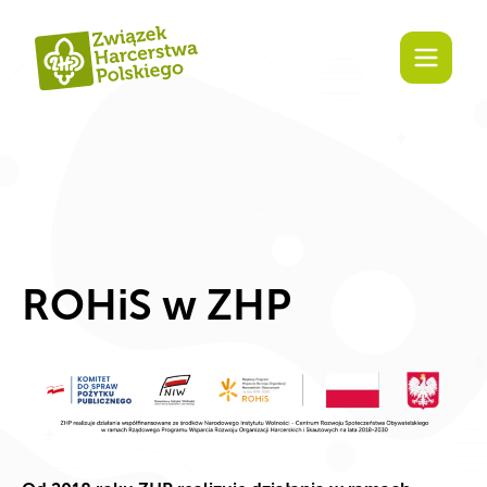
Zaangażuj się!
ROHiS w ZHP