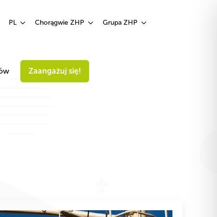
Zaangażuj się!
PL
Chorągwie ZHP
Grupa ZHP
iów
Zaangażuj się!