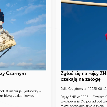
szy Czarnym
Zgłoś się na rejsy 
czekają na załogę
Julia Grzędowska
2025-08-1
d lat inspiruje i jednoczy –
ym biorą udział niewidomi
Rejsy ZHP w 2025 – Zawisza C
wychowania Od ponad pół wieku
także pływającą szkołą życia.…