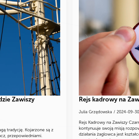
dzie Zawiszy
Rejs kadrowy na Zaw
Julia Grzędowska
2024-09-3
Rejs Kadrowy na Zawiszy Cza
kontynuuje swoją misją rozp
gą tradycję. Kojarzone są z
działania żaglowca jest kształ
ucz, przepowiedniami.