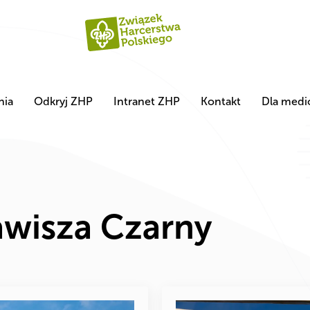
nia
Odkryj ZHP
Intranet ZHP
Kontakt
Dla med
awisza Czarny