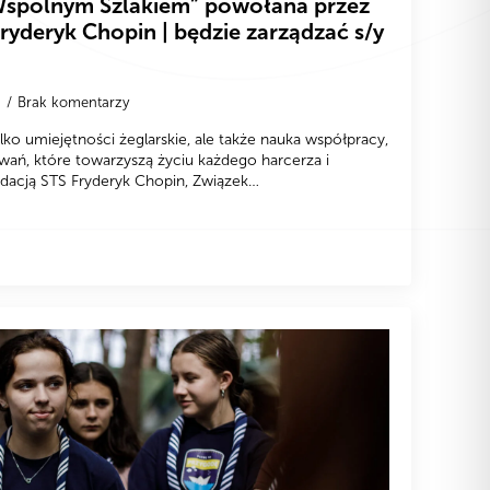
„Wspólnym Szlakiem” powołana przez
ryderyk Chopin | będzie zarządzać s/y
9
Brak komentarzy
ko umiejętności żeglarskie, ale także nauka współpracy,
ań, które towarzyszą życiu każdego harcerza i
ndacją STS Fryderyk Chopin, Związek…