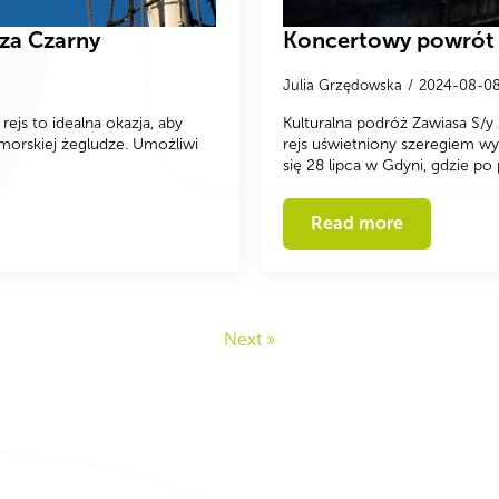
sza Czarny
Koncertowy powrót –
Julia Grzędowska
2024-08-0
ejs to idealna okazja, aby
Kulturalna podróż Zawiasa S/y 
morskiej żegludze. Umożliwi
rejs uświetniony szeregiem wy
się 28 lipca w Gdyni, gdzie p
Read more
Next »