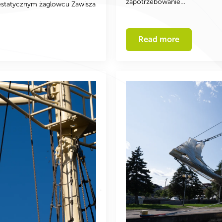
zapotrzebowanie…
estatycznym żaglowcu Zawisza
Read more