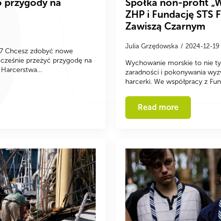
o przygody na
Spółka non-profit 
ZHP i Fundację STS F
Zawiszą Czarnym
Julia Grzędowska
2024-12-1
027 Chcesz zdobyć nowe
nocześnie przeżyć przygodę na
Wychowanie morskie to nie tyl
k Harcerstwa…
zaradności i pokonywania wyzw
harcerki. We współpracy z Fu
Read more