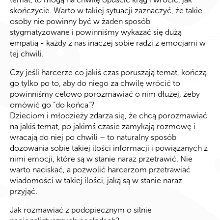
skończycie. Warto w takiej sytuacji zaznaczyć, że takie
osoby nie powinny być w żaden sposób
stygmatyzowane i powinniśmy wykazać się dużą
empatią - każdy z nas inaczej sobie radzi z emocjami w
tej chwili.
Czy jeśli harcerze co jakiś czas poruszają temat, kończą
go tylko po to, aby do niego za chwilę wrócić to
powinniśmy celowo porozmawiać o nim dłużej, żeby
omówić go “do końca”?
Dzieciom i młodzieży zdarza się, że chcą porozmawiać
na jakiś temat, po jakimś czasie zamykają rozmowę i
wracają do niej po chwili – to naturalny sposób
dozowania sobie takiej ilości informacji i powiązanych z
nimi emocji, które są w stanie naraz przetrawić. Nie
warto naciskać, a pozwolić harcerzom przetrawiać
wiadomości w takiej ilości, jaką są w stanie naraz
przyjąć.
Jak rozmawiać z podopiecznym o silnie