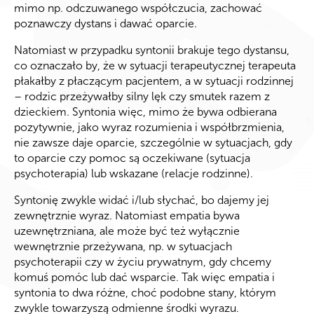
mimo np. odczuwanego współczucia, zachować
poznawczy dystans i dawać oparcie.
Natomiast w przypadku syntonii brakuje tego dystansu,
co oznaczało by, że w sytuacji terapeutycznej terapeuta
płakałby z płaczącym pacjentem, a w sytuacji rodzinnej
– rodzic przeżywałby silny lęk czy smutek razem z
dzieckiem. Syntonia więc, mimo że bywa odbierana
pozytywnie, jako wyraz rozumienia i współbrzmienia,
nie zawsze daje oparcie, szczególnie w sytuacjach, gdy
to oparcie czy pomoc są oczekiwane (sytuacja
psychoterapia) lub wskazane (relacje rodzinne).
Syntonię zwykle widać i/lub słychać, bo dajemy jej
zewnętrznie wyraz. Natomiast empatia bywa
uzewnętrzniana, ale może być też wyłącznie
wewnętrznie przeżywana, np. w sytuacjach
psychoterapii czy w życiu prywatnym, gdy chcemy
komuś pomóc lub dać wsparcie. Tak więc empatia i
syntonia to dwa różne, choć podobne stany, którym
zwykle towarzyszą odmienne środki wyrazu.