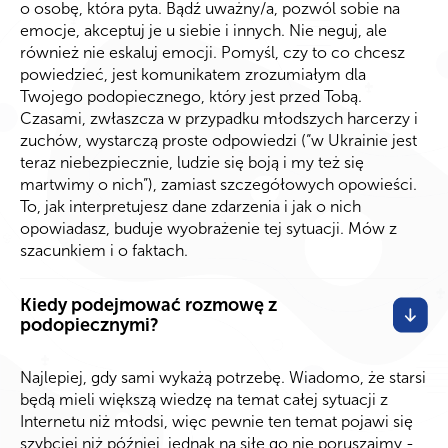
o osobę, która pyta. Bądź uważny/a, pozwól sobie na
emocje, akceptuj je u siebie i innych. Nie neguj, ale
również nie eskaluj emocji. Pomyśl, czy to co chcesz
powiedzieć, jest komunikatem zrozumiałym dla
Twojego podopiecznego, który jest przed Tobą.
Czasami, zwłaszcza w przypadku młodszych harcerzy i
zuchów, wystarczą proste odpowiedzi (“w Ukrainie jest
teraz niebezpiecznie, ludzie się boją i my też się
martwimy o nich”), zamiast szczegółowych opowieści.
To, jak interpretujesz dane zdarzenia i jak o nich
opowiadasz, buduje wyobrażenie tej sytuacji. Mów z
szacunkiem i o faktach.
Kiedy podejmować rozmowę z
podopiecznymi?
Najlepiej, gdy sami wykażą potrzebę. Wiadomo, że starsi
będą mieli większą wiedzę na temat całej sytuacji z
Internetu niż młodsi, więc pewnie ten temat pojawi się
szybciej niż później, jednak na siłę go nie poruszajmy -