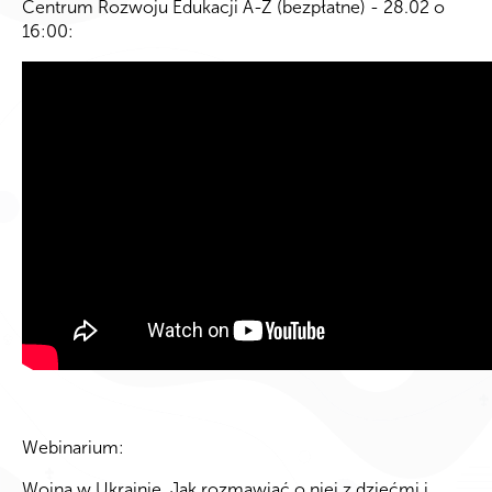
Centrum Rozwoju Edukacji A-Z (bezpłatne) - 28.02 o
16:00:
Webinarium:
Wojna w Ukrainie. Jak rozmawiać o niej z dziećmi i