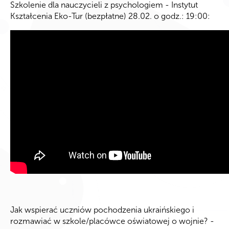
Szkolenie dla nauczycieli z psychologiem - Instytut
Kształcenia Eko-Tur (bezpłatne) 28.02. o godz.: 19:00:
Jak wspierać uczniów pochodzenia ukraińskiego i
rozmawiać w szkole/placówce oświatowej o wojnie? -