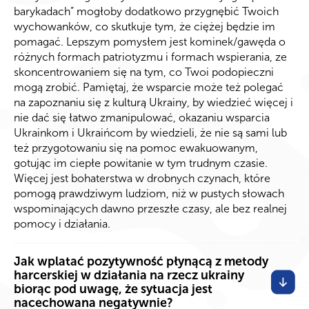
barykadach” mogłoby dodatkowo przygnębić Twoich
wychowanków, co skutkuje tym, że ciężej będzie im
pomagać. Lepszym pomysłem jest kominek/gawęda o
różnych formach patriotyzmu i formach wspierania, ze
skoncentrowaniem się na tym, co Twoi podopieczni
mogą zrobić. Pamiętaj, że wsparcie może też polegać
na zapoznaniu się z kulturą Ukrainy, by wiedzieć więcej i
nie dać się łatwo zmanipulować, okazaniu wsparcia
Ukrainkom i Ukraińcom by wiedzieli, że nie są sami lub
też przygotowaniu się na pomoc ewakuowanym,
gotując im ciepłe powitanie w tym trudnym czasie.
Więcej jest bohaterstwa w drobnych czynach, które
pomogą prawdziwym ludziom, niż w pustych słowach
wspominających dawno przeszłe czasy, ale bez realnej
pomocy i działania.
Jak wplatać pozytywność płynącą z metody
harcerskiej w działania na rzecz ukrainy
biorąc pod uwagę, że sytuacja jest
nacechowana negatywnie?