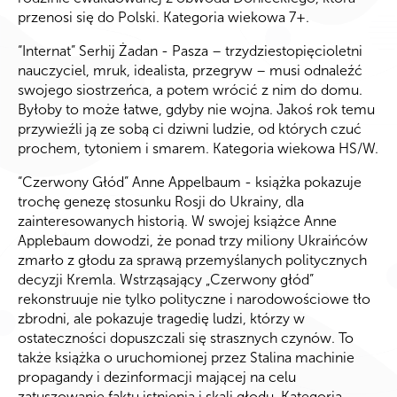
przenosi się do Polski. Kategoria wiekowa 7+.
“Internat” Serhij Żadan - Pasza – trzydziestopięcioletni
nauczyciel, mruk, idealista, przegryw – musi odnaleźć
swojego siostrzeńca, a potem wrócić z nim do domu.
Byłoby to może łatwe, gdyby nie wojna. Jakoś rok temu
przywieźli ją ze sobą ci dziwni ludzie, od których czuć
prochem, tytoniem i smarem. Kategoria wiekowa HS/W.
“Czerwony Głód” Anne Appelbaum - książka pokazuje
trochę genezę stosunku Rosji do Ukrainy, dla
zainteresowanych historią. W swojej książce Anne
Applebaum dowodzi, że ponad trzy miliony Ukraińców
zmarło z głodu za sprawą przemyślanych politycznych
decyzji Kremla. Wstrząsający „Czerwony głód”
rekonstruuje nie tylko polityczne i narodowościowe tło
zbrodni, ale pokazuje tragedię ludzi, którzy w
ostateczności dopuszczali się strasznych czynów. To
także książka o uruchomionej przez Stalina machinie
propagandy i dezinformacji mającej na celu
zatuszowanie faktu istnienia i skali głodu. Kategoria