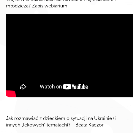
młodzieżą? Zapis webiarium.
Jak rozmawiać z dzieckiem o sytuacji na Ukrainie (i
innych „lękowych” tematach)? - Beata Kaczor