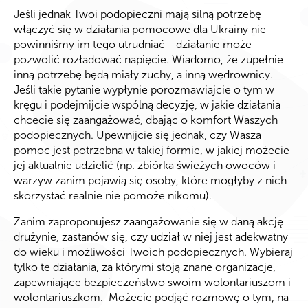
Jeśli jednak Twoi podopieczni mają silną potrzebę
włączyć się w działania pomocowe dla Ukrainy nie
powinniśmy im tego utrudniać - działanie może
pozwolić rozładować napięcie. Wiadomo, że zupełnie
inną potrzebę będą miały zuchy, a inną wędrownicy.
Jeśli takie pytanie wypłynie porozmawiajcie o tym w
kręgu i podejmijcie wspólną decyzję, w jakie działania
chcecie się zaangażować, dbając o komfort Waszych
podopiecznych. Upewnijcie się jednak, czy Wasza
pomoc jest potrzebna w takiej formie, w jakiej możecie
jej aktualnie udzielić (np. zbiórka świeżych owoców i
warzyw zanim pojawią się osoby, które mogłyby z nich
skorzystać realnie nie pomoże nikomu).
Zanim zaproponujesz zaangażowanie się w daną akcję
drużynie, zastanów się, czy udział w niej jest adekwatny
do wieku i możliwości Twoich podopiecznych. Wybieraj
tylko te działania, za którymi stoją znane organizacje,
zapewniające bezpieczeństwo swoim wolontariuszom i
wolontariuszkom. Możecie podjąć rozmowę o tym, na