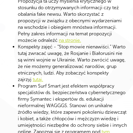
Propozycja ta uczy myślenia krytycznego w
stosunku do otrzymywanych informacji czy też
obalania fake newsu. Warto skorzystać z
propozycji w związku z obecnymi wydarzeniami
na wschodzie i obiegiem mnóstwa informacji.
Pełny zakres informacji na temat propozycji
możecie odnaleźć
na stronie.
Konspekty zajęć - “Stop mowie nienawiści.” Warto
tutaj zwracać uwagę, że Rosjanie i Białorusini nie
są winni wojnie w Ukrainie. Warto zwrócić uwagę,
że nie możemy generalizować narodów, grup
etnicznych, ludzi. Aby zobaczyć konspekty
zajrzyj
tutaj.
Program Surf Smart jest efektem współpracy
specjalistów ds. bezpieczeństwa cybernetycznego
firmy Symantec i ekspertów ds. edukacji
nieformalnej WAGGGS. Stanowi on unikalne
źródło wiedzy, które zapewni pokoleniu dziewcząt
i kobiet, a także chłopców i mężczyzn wiedzę i
umiejętności niezbędne do ochrony siebie i innych
online. Zapoznaj się z programem pod
tym