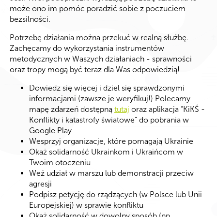
może ono im pomóc poradzić sobie z poczuciem
bezsilności.
Potrzebę działania można przekuć w realną służbę.
Zachęcamy do wykorzystania instrumentów
metodycznych w Waszych działaniach - sprawności
oraz tropy mogą być teraz dla Was odpowiedzią!
Dowiedz się więcej i dziel się sprawdzonymi
informacjami (zawsze je weryfikuj!) Polecamy
mapę zdarzeń dostępną
tutaj
oraz aplikacja “KiKŚ -
Konflikty i katastrofy światowe” do pobrania w
Google Play
Wesprzyj organizacje, które pomagają Ukrainie
Okaż solidarność Ukrainkom i Ukraińcom w
Twoim otoczeniu
Weź udział w marszu lub demonstracji przeciw
agresji
Podpisz petycję do rządzących (w Polsce lub Unii
Europejskiej) w sprawie konfliktu
Okaż solidarność w dowolny sposób (np.