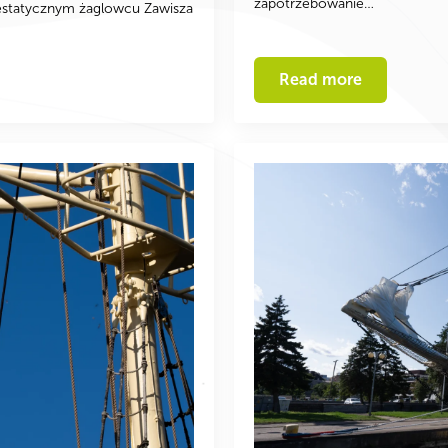
zapotrzebowanie…
estatycznym żaglowcu Zawisza
Read more