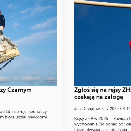
szy Czarnym
Zgłoś się na rejsy 
czekają na załogę
Julia Grzędowska
2025-08-1
d lat inspiruje i jednoczy –
ym biorą udział niewidomi
Rejsy ZHP w 2025 – Zawisza C
wychowania Od ponad pół wieku
także pływającą szkołą życia.…