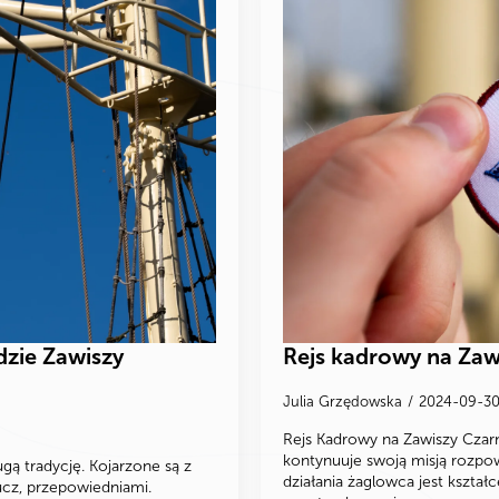
dzie Zawiszy
Rejs kadrowy na Zaw
Julia Grzędowska
2024-09-3
Rejs Kadrowy na Zawiszy Cza
kontynuuje swoją misją rozp
gą tradycję. Kojarzone są z
działania żaglowca jest kształ
ucz, przepowiedniami.