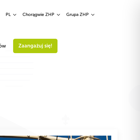
Zaangażuj się!
PL
Chorągwie ZHP
Grupa ZHP
iów
Zaangażuj się!