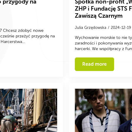
o przygody na
Spółka non-profit 
ZHP i Fundację STS F
Zawiszą Czarnym
Julia Grzędowska
2024-12-1
027 Chcesz zdobyć nowe
nocześnie przeżyć przygodę na
Wychowanie morskie to nie tyl
k Harcerstwa…
zaradności i pokonywania wyzw
harcerki. We współpracy z Fu
Read more