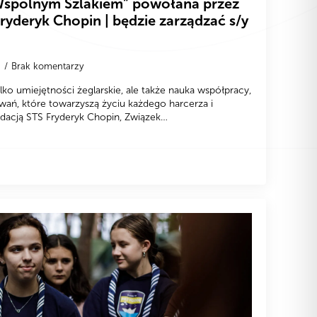
„Wspólnym Szlakiem” powołana przez
ryderyk Chopin | będzie zarządzać s/y
9
Brak komentarzy
ko umiejętności żeglarskie, ale także nauka współpracy,
ań, które towarzyszą życiu każdego harcerza i
ndacją STS Fryderyk Chopin, Związek…