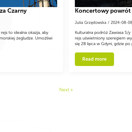
sza Czarny
Koncertowy powrót –
Julia Grzędowska
2024-08-0
ejs to idealna okazja, aby
Kulturalna podróż Zawiasa S/y 
morskiej żegludze. Umożliwi
rejs uświetniony szeregiem wy
się 28 lipca w Gdyni, gdzie p
Read more
Next »