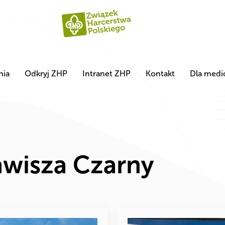
nia
Odkryj ZHP
Intranet ZHP
Kontakt
Dla med
awisza Czarny