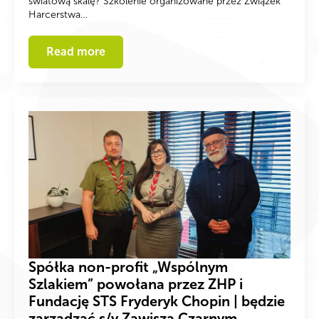
światową skalę? Szkolenie organizowane przez Związek
Harcerstwa…
Read more
Spółka non-profit „Wspólnym
Szlakiem” powołana przez ZHP i
Fundację STS Fryderyk Chopin | będzie
zarządzać s/y Zawiszą Czarnym