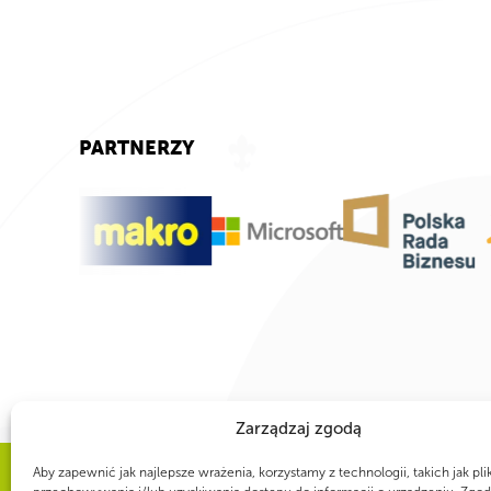
PARTNERZY
Zarządzaj zgodą
Aby zapewnić jak najlepsze wrażenia, korzystamy z technologii, takich jak pli