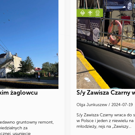
skim żaglowcu
S/y Zawisza Czarny 
Olga Junkuszew
2024-07-19
S/y Zawisza Czarny wraca do s
w Polsce i jeden z niewielu na 
iedawno gruntowny remont,
młodzieży, rejs na „Zawiszy…
iedzialnych za
cznej, usunięcie