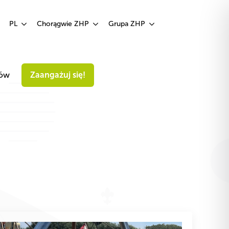
Zaangażuj się!
PL
Chorągwie ZHP
Grupa ZHP
iów
Zaangażuj się!