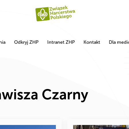
nia
Odkryj ZHP
Intranet ZHP
Kontakt
Dla med
awisza Czarny