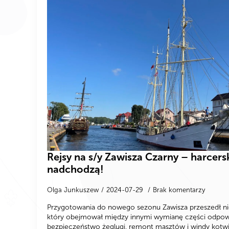
Rejsy na s/y Zawisza Czarny – harcer
nadchodzą!
Olga Junkuszew
2024-07-29
Brak komentarzy
Przygotowania do nowego sezonu Zawisza przeszedł n
który obejmował między innymi wymianę części odpow
bezpieczeństwo żeglugi, remont masztów i windy kotwi