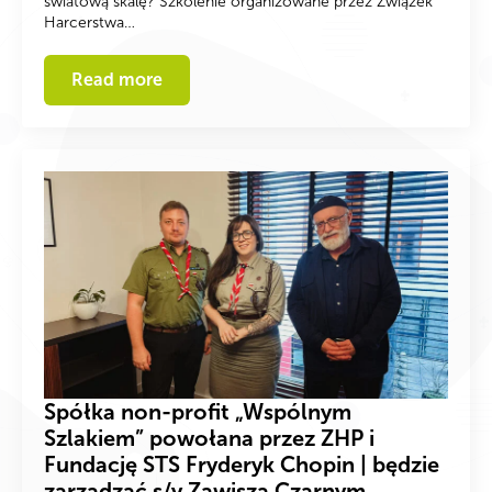
światową skalę? Szkolenie organizowane przez Związek
Harcerstwa…
Read more
Spółka non-profit „Wspólnym
Szlakiem” powołana przez ZHP i
Fundację STS Fryderyk Chopin | będzie
zarządzać s/y Zawiszą Czarnym