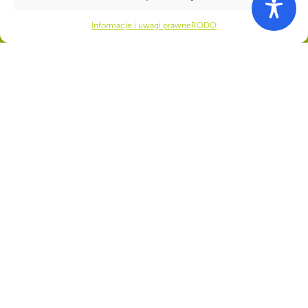
Informacje i uwagi prawne
RODO
WSPÓLNIE DLA HARCERSKIEJ MISJI
Twoje wsparcie, nasza
siła!
Numer konta do darowizn na rzecz ZHP
22 1140 1010 0000 5392 2900
1017
CZY WIESZ, ŻE...